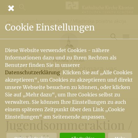
Jugendsommeraktion / Mladinska poletna akcija
Vorige Elemente der Breadcrumb anzeigen
Cookie Einstellungen
Diese Website verwendet Cookies - nähere
Informationen dazu und zu Ihren Rechten als
PFARRE / FARA
Benutzer finden Sie in unserer
Köttmannsdorf
/
Kotmara vas
Datenschutzerklärung
. Klicken Sie auf „Alle Cookies
akzeptieren“, um Cookies zu akzeptieren und direkt
unsere Webseite besuchen zu können, oder klicken
Sie auf „Mehr dazu“, um Ihre Cookies selbst zu
verwalten. Sie können Ihre Einstellungen zu auch
einem späteren Zeitpunkt über den Link „Cookie
Einstellungen“ am Seitenende anpassen.
Jugendsommeraktion
/