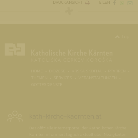
DRUCKANSICHT
TEILEN
top
(CURR
HOME
DIÖZESE
KRŠKA ŠKOFIJA
PFARREN
THEMEN
SERVICES
VERANSTALTUNGEN
GOTTESDIENSTE
kath-kirche-kaernten.at
Das offizielle Internetportal der Katholischen Kirche
Kärnten informiert täglich aktuell über Neuigkeiten