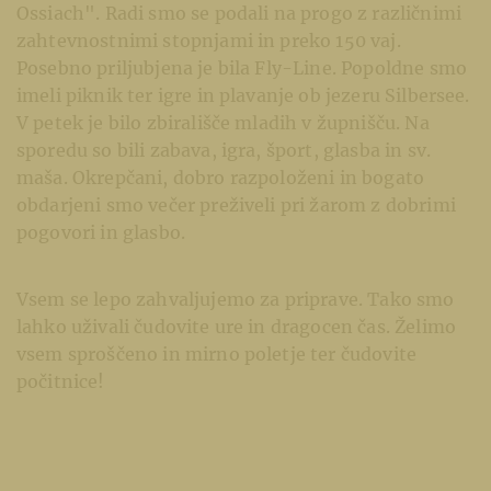
Ossiach". Radi smo se podali na progo z različnimi
zahtevnostnimi stopnjami in preko 150 vaj.
Posebno priljubjena je bila Fly-Line. Popoldne smo
imeli piknik ter igre in plavanje ob jezeru Silbersee.
V petek je bilo zbirališče mladih v župnišču. Na
sporedu so bili zabava, igra, šport, glasba in sv.
maša. Okrepčani, dobro razpoloženi in bogato
obdarjeni smo večer preživeli pri žarom z dobrimi
pogovori in glasbo.
Vsem se lepo zahvaljujemo za priprave. Tako smo
lahko uživali čudovite ure in dragocen čas. Želimo
vsem sproščeno in mirno poletje ter čudovite
počitnice!