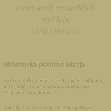
wenn auch unmerklich
und leis.
(Elli Michler)
Mladinska poletna akcija
Da bi okrepili skupnost, so bili mladinci vabljeni 15.
in 16. julija 2021 na
dva intenzivna dneva z
"zabavo, igro in duhom"
.
Naš cilj v četrtek zjutraj je bil "plezajoči gozd