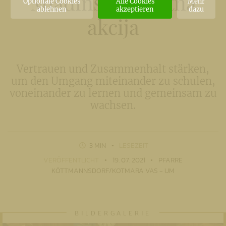
Mladinska poletna
Optionale Cookies
Alle Cookies
Mehr
ablehnen
akzeptieren
dazu
akcija
Vertrauen und Zusammenhalt stärken,
um den Umgang miteinander zu schulen,
voneinander zu lernen und gemeinsam zu
wachsen.
3 MIN
LESEZEIT
VERÖFFENTLICHT
19. 07. 2021
PFARRE
KÖTTMANNSDORF/KOTMARA VAS - UM