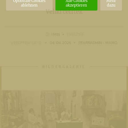
Optionale Cookies
Alle Cookies
Mehr
ablehnen
akzeptieren
dazu
Veliki četrtek
1 MIN
LESEZEIT
VERÖFFENTLICHT
04. 04. 2026
PFARRADMIN - MAMO