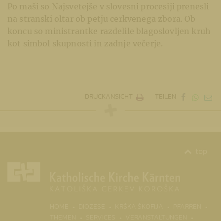
Po maši so Najsvetejše v slovesni procesiji prenesli
na stranski oltar ob petju cerkvenega zbora. Ob
koncu so ministrantke razdelile blagoslovljen kruh
kot simbol skupnosti in zadnje večerje.
DRUCKANSICHT
TEILEN
top
(CURR
HOME
DIÖZESE
KRŠKA ŠKOFIJA
PFARREN
THEMEN
SERVICES
VERANSTALTUNGEN