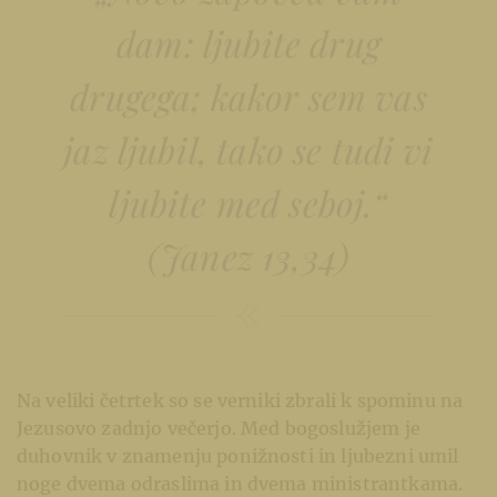
dam: ljubite drug
drugega; kakor sem vas
jaz ljubil, tako se tudi vi
ljubite med seboj.“
(Janez 13,34)
Na veliki četrtek so se verniki zbrali k spominu na
Jezusovo zadnjo večerjo. Med bogoslužjem je
duhovnik v znamenju ponižnosti in ljubezni umil
noge dvema odraslima in dvema ministrantkama.