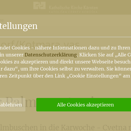
re
n
tellungen
orf
/
Kotmara vas
ndet Cookies - nähere Informationen dazu und zu Ihren
 in unserer
Datenschutzerklärung
. Klicken Sie auf „Alle 
okies zu akzeptieren und direkt unsere Webseite besuc
r dazu“, um Ihre Cookies selbst zu verwalten. Sie könne
ren Zeitpunkt über den Link „Cookie Einstellungen“ am
r Palmsonntag in uns
 ablehnen
Alle Cookies akzeptieren
lmbuschen in die Karwoche - Cvetna 