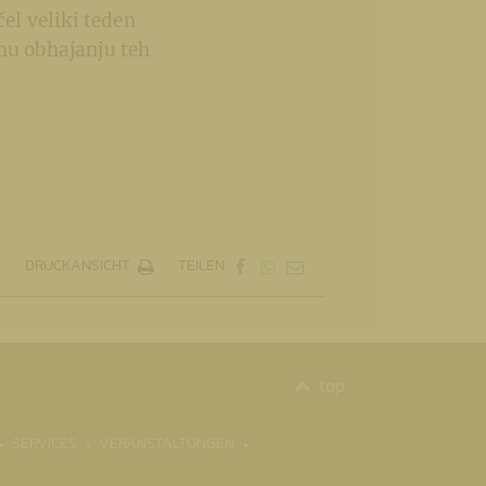
čel veliki teden
mu obhajanju teh
DRUCKANSICHT
TEILEN
top
SERVICES
VERANSTALTUNGEN