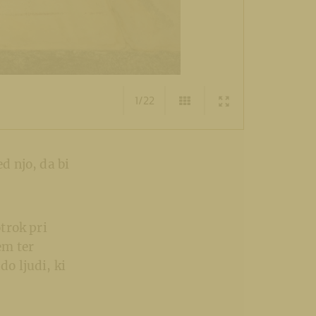
1/22
d njo, da bi
otrok pri
em ter
do ljudi, ki