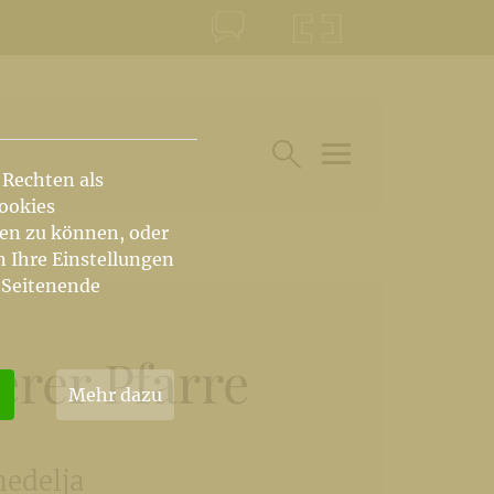
KONTAKT
KRŠKA ŠKOFIJA
 Rechten als
HAUPTARTIKEL UN
SUCHE IM BEREICH
Cookies
hen zu können, oder
n Ihre Einstellungen
 Seitenende
erer Pfarre
Mehr dazu
nedelja