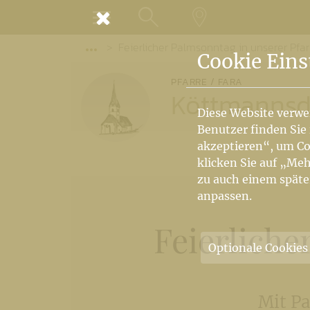
MENÜ
Feierlicher Palmsonntag in unserer Pfar
SUCHE
LANDKARTE
Vorige Elemente der Breadcrumb anzeige
Cookie Eins
PFARRE / FARA
Köttmannsd
Diese Website verwe
Benutzer finden Sie
akzeptieren“, um Co
klicken Sie auf „Meh
zu auch einem späte
anpassen.
Feierliche
Optionale Cookies
Mit Pa