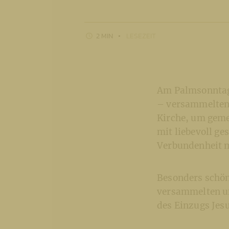
2 MIN
LESEZEIT
Am Palmsonntag,
– versammelten s
Kirche, um geme
mit liebevoll g
Verbundenheit m
Besonders schön 
versammelten un
des Einzugs Jesu