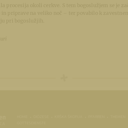
ila procesija okoli cerkve. S tem bogoslužjem se je za
 in priprave na veliko noč – ter povabilo k zavestne
ju pri bogoslužjih.
uri
(CURRENT)
HOME
DIÖZESE
KRŠKA ŠKOFIJA
PFARREN
THEMEN
GOTTESDIENSTE