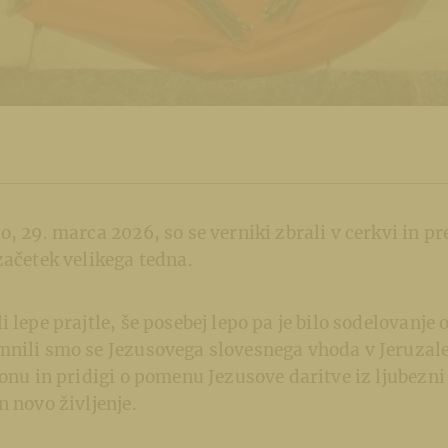
, 29. marca 2026, so se verniki zbrali v cerkvi in pre
začetek velikega tedna.
 lepe prajtle, še posebej lepo pa je bilo sodelovanje 
mnili smo se Jezusovega slovesnega vhoda v Jeruzal
jonu in pridigi o pomenu Jezusove daritve iz ljubezni 
n novo življenje.