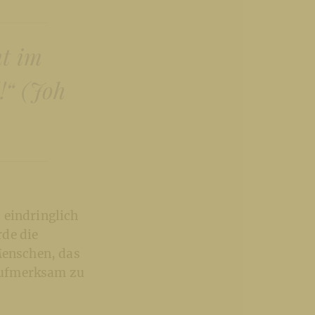
mt im
!“ (Joh
 eindringlich
rde die
Menschen, das
aufmerksam zu