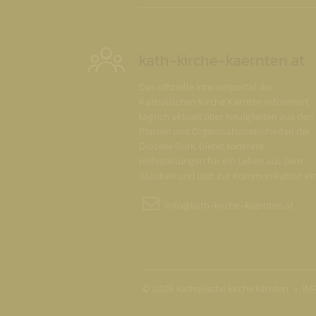
kath-kirche-kaernten.at
Das offizielle Internetportal der
Katholischen Kirche Kärnten informiert
täglich aktuell über Neuigkeiten aus den
Pfarren und Organisationseinheiten der
Diözese Gurk, bietet konkrete
Hilfestellungen für ein Leben aus dem
Glauben und lädt zur Kommunikation ein
info@
kath-kirche-kaernten.at
© 2026 katholische kirche kärnten
IM