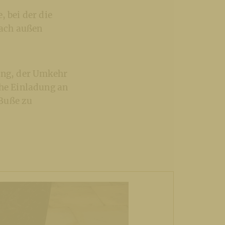
, bei der die
nach außen
nung, der Umkehr
che Einladung an
 Buße zu