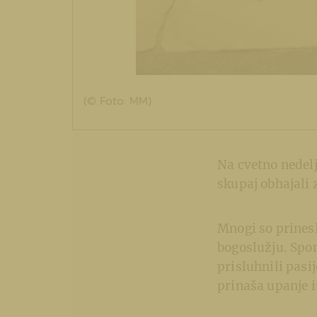
(© Foto: MM)
Na cvetno nedeljo
skupaj obhajali 
Mnogi so prinesli
bogoslužju. Spo
prisluhnili pasi
prinaša upanje i