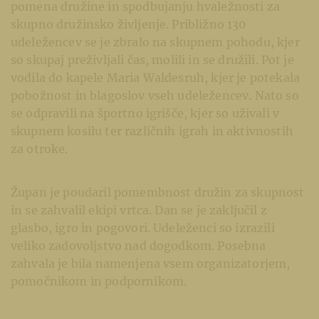
pomena družine in spodbujanju hvaležnosti za
skupno družinsko življenje. Približno 130
udeležencev se je zbralo na skupnem pohodu, kjer
so skupaj preživljali čas, molili in se družili. Pot je
vodila do kapele Maria Waldesruh, kjer je potekala
pobožnost in blagoslov vseh udeležencev. Nato so
se odpravili na športno igrišče, kjer so uživali v
skupnem kosilu ter različnih igrah in aktivnostih
za otroke.
Župan je poudaril pomembnost družin za skupnost
in se zahvalil ekipi vrtca. Dan se je zaključil z
glasbo, igro in pogovori. Udeleženci so izrazili
veliko zadovoljstvo nad dogodkom. Posebna
zahvala je bila namenjena vsem organizatorjem,
pomočnikom in podpornikom.