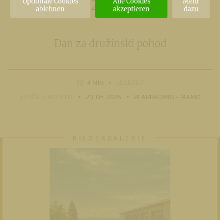
2026
Optionale Cookies
Alle Cookies
Mehr
ablehnen
akzeptieren
dazu
Dan za družinski pohod
4 MIN
LESEZEIT
VERÖFFENTLICHT
29. 05. 2026
PFARRADMIN - MAMO