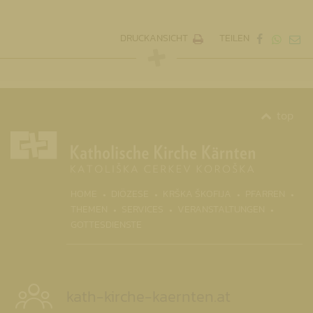
DRUCKANSICHT
TEILEN
top
(CURR
HOME
DIÖZESE
KRŠKA ŠKOFIJA
PFARREN
THEMEN
SERVICES
VERANSTALTUNGEN
GOTTESDIENSTE
kath-kirche-kaernten.at