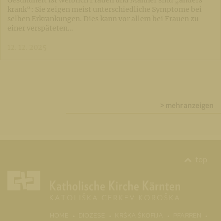
Gesundheit ist weiblich Frauen und Männer sind „anders
krank“: Sie zeigen meist unterschiedliche Symptome bei
selben Erkrankungen. Dies kann vor allem bei Frauen zu
einer verspäteten…
12. 12. 2025
> mehr anzeigen
top
(CURRENT)
HOME
DIÖZESE
KRŠKA ŠKOFIJA
PFARREN