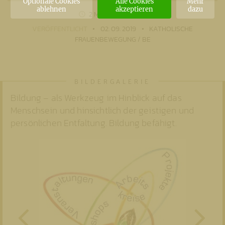
Optionale Cookies
Alle Cookies
Mehr
ablehnen
akzeptieren
dazu
2 MIN
LESEZEIT
VERÖFFENTLICHT
02. 09. 2019
KATHOLISCHE
FRAUENBEWEGUNG / BE
Bildung – als Werkzeug im Hinblick auf das
Menschsein und hinsichtlich der geistigen und
persönlichen Entfaltung. Bildung befähigt.