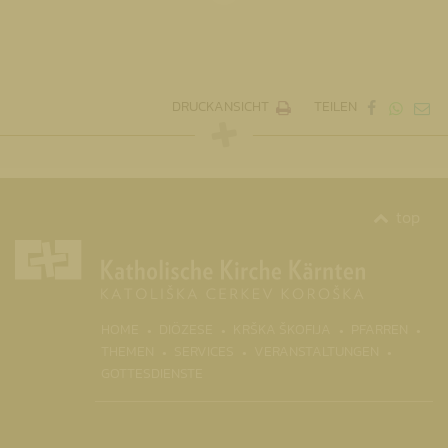
DRUCKANSICHT
TEILEN
top
(CURR
HOME
DIÖZESE
KRŠKA ŠKOFIJA
PFARREN
THEMEN
SERVICES
VERANSTALTUNGEN
GOTTESDIENSTE