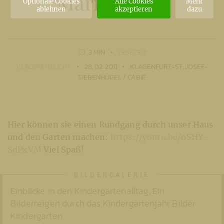
Marienheim
Optionale Cookies
Alle Cookies
Mehr
ablehnen
akzeptieren
dazu
3 MIN
LESEZEIT
VERÖFFENTLICHT
28. 02. 2011
KLAGENFURT-ST. JOSEF-
SIEBENHÜGEL / CABIE
Hier können sie einen Rundgang durch unser Haus
und den Garten machen:
https://youtu.be/oSHY-
SdPxVM
Viel Spaß!
Einblicke in den Kindergartenalltag; Ein
Bilderreigen durch das Kindergartenjahr Bilder:
Kindergarten