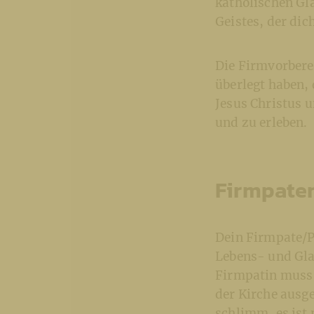
katholischen Gl
Geistes, der dic
Die Firmvorberei
überlegt haben,
Jesus Christus 
und zu erleben.
Firmpate
Dein Firmpate/Pa
Lebens- und Gla
Firmpatin muss k
der Kirche ausge
schlimm, es ist