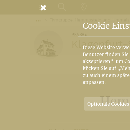
MENÜ
Firmgruppe: Hemmastein und Himmels
SUCHE
LANDKARTE
Vorige Elemente der Breadcrumb anzeige
Cookie Eins
PFARRE
Klagenfurt-
Diese Website verwe
Benutzer finden Sie
akzeptieren“, um Co
klicken Sie auf „Meh
zu auch einem späte
anpassen.
Hemm
Optionale Cookies