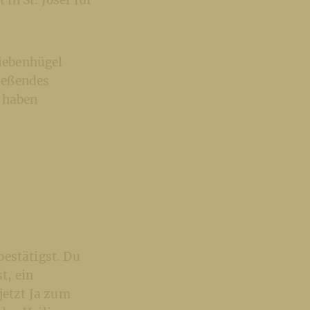
in St. Josef für
Siebenhügel
ießendes
t haben
bestätigst. Du
t, ein
jetzt Ja zum