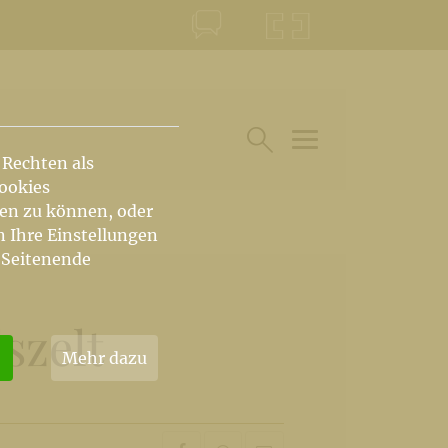
KONTAKT
KRŠKA ŠKOFIJA
 Rechten als
HAUPTARTIKEL UN
SUCHE IM BEREICH
Cookies
hen zu können, oder
n Ihre Einstellungen
 Seitenende
szelt
Mehr dazu