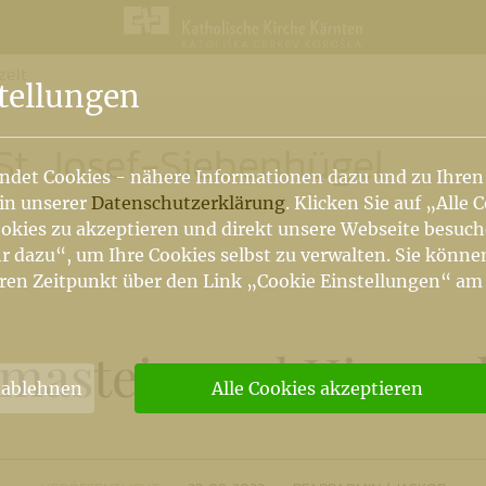
zelt
n
tellungen
St. Josef-Siebenhügel
ndet Cookies - nähere Informationen dazu und zu Ihren
 in unserer
Datenschutzerklärung
. Klicken Sie auf „Alle 
okies zu akzeptieren und direkt unsere Webseite besuc
r dazu“, um Ihre Cookies selbst zu verwalten. Sie könne
ren Zeitpunkt über den Link „Cookie Einstellungen“ am
astein und Himmel
 ablehnen
Alle Cookies akzeptieren