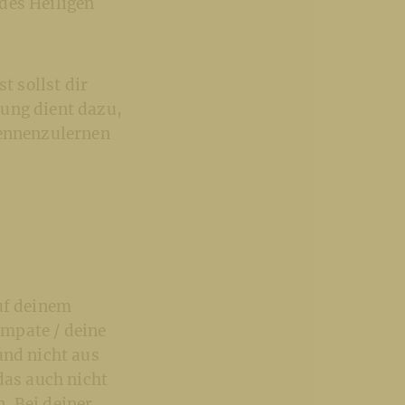
des Heiligen
t sollst dir
tung dient dazu,
kennenzulernen
uf deinem
mpate / deine
und nicht aus
das auch nicht
. Bei deiner