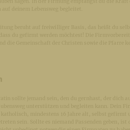
auben sagen. In der Firmung empfängst du die Kraft 
h auf deinem Lebensweg begleitet.
tung beruht auf freiwilliger Basis, das heißt du selbs
 dass du gefirmt werden möchtest! Die Firmvorberei
und die Gemeinschaft der Christen sowie die Pfarre 
n
tin sollte jemand sein, den du gernhast, der dich a
ubensweg unterstützen und begleiten kann. Dein Fir
atholisch, mindestens 16 Jahre alt, selbst gefirmt 
treten sein. Sollte es niemand Passenden geben, ist 
 nicht unbedingt notwendig einen Firmpaten zu haben