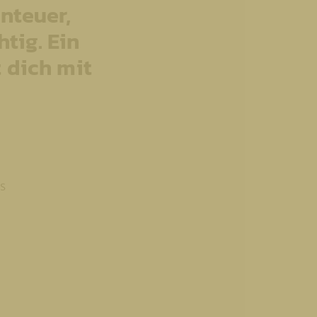
nteuer,
tig. Ein
 dich mit
s