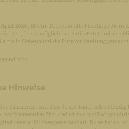
il 2026, 18 Uhr
: Gemeinsamer Sendungsgottesdienst 
 April 2026, 18 Uhr
: Probe für alle Firmlinge die in 
möchten, (wenn möglich mit Patin/Pate) und abschl
alle die in Siebenhügel die Firmvorbereitung gemach
 Jugendliche
ne Hinweise
das Sakrament, mit dem du die Taufe selbstständig 
 Erwachsenwerden über und wirst ein mündiger Chris
glied unserer Kirchengemeinschaft. Du selbst sollst 