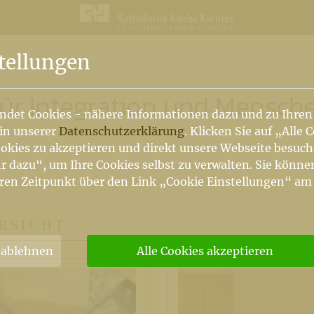
n
tellungen
für Integration und Mensch
ndet Cookies - nähere Informationen dazu und zu Ihren
 in unserer
Datenschutzerklärung
. Klicken Sie auf „Alle 
okies zu akzeptieren und direkt unsere Webseite besuc
r dazu“, um Ihre Cookies selbst zu verwalten. Sie könne
ren Zeitpunkt über den Link „Cookie Einstellungen“ am
RSICHT
 ablehnen
Alle Cookies akzeptieren