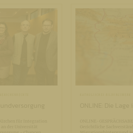
 MENSCHENRECHTE
KATHOLISCHES BILDUNGSWERK
rundversorgung
ONLINE: Die Lage 
irchen für Integration
ONLINE-GESPRÄCHSABEND
an der Universität
Gerichtliche Sachverständ
rsorgung - Chancen,
Migrationshintergrund a