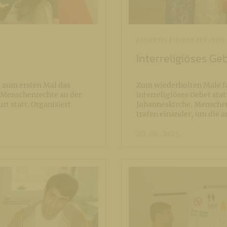
AUSSCHUSS KIRCHEN FÜR INTE
Interreligiöses Ge
d zum ersten Mal das
Zum wiederholten Male fa
 Menschenrechte an der
interreligiöses Gebet sta
t statt. Organisiert
Johanneskirche. Menschen
trafen einander, um die 
29. 06. 2015