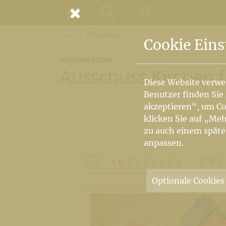
MENÜ
Aktuelles
SUCHE
LANDKARTE
Vorige Elemente der Breadcrumb anzeige
Cookie Eins
ORGANISATION
Ausschuss Kirchen 
Diese Website verwe
Benutzer finden Sie
akzeptieren“, um Co
klicken Sie auf „Meh
zu auch einem späte
anpassen.
AKTUELLES -
ÜBE
Optionale Cookies