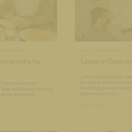
 MENSCHENRECHTE
AUSSCHUSS KIRCHEN FÜR INTE
eminarreihe für
"Leben in Österrei
„Leben in Österreich“ lau
Workshop-Reihe für Ayslwe
? Darf man sich in
Flüchtlingspension Eisen
e Nase schnäuzen? Ist es in
Asylwerbern sollen…
ch die Straßen zu
04. 02. 2014