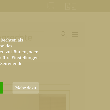
KONTAKT
KRŠKA ŠKOFIJA
enrechte
 Rechten als
HAUPTARTIKEL UN
SUCHE IM BEREICH
Cookies
hen zu können, oder
n Ihre Einstellungen
 Seitenende
Mehr dazu