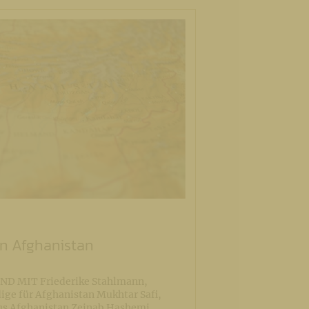
in Afghanistan
 MIT Friederike Stahlmann,
ige für Afghanistan Mukhtar Safi,
us Afghanistan Zeinab Hashemi,