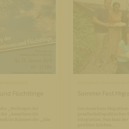
 MENSCHENRECHTE
SEKRETARIAT DES DIÖZESANRA
und Flüchtlinge
Sommer.Fest.Migr
h des „Welttages der
Der Ausschuss Migration d
 der „Ausschuss für
gesellschaftspolitisches 
Gurk im Rahmen des „Jahr
Integration. Nun kam de
gelebtes Zeichen…