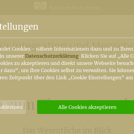
ng
n
tellungen
für Integration und Mensch
ndet Cookies - nähere Informationen dazu und zu Ihren
 in unserer
Datenschutzerklärung
. Klicken Sie auf „Alle 
okies zu akzeptieren und direkt unsere Webseite besuc
r dazu“, um Ihre Cookies selbst zu verwalten. Sie könne
ren Zeitpunkt über den Link „Cookie Einstellungen“ am
m zum Thema Grundv
 ablehnen
Alle Cookies akzeptieren
Das Wesentliche im Blick