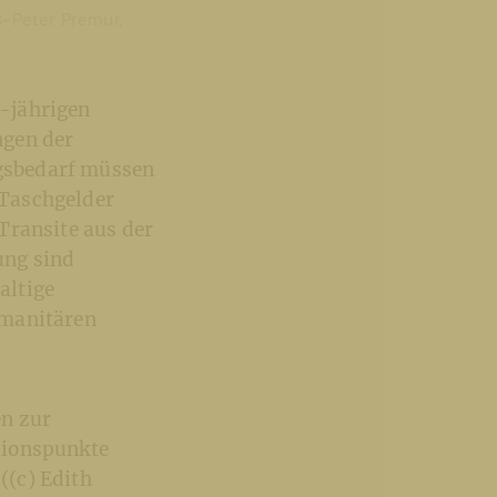
ns-Peter Premur,
-jährigen
ngen der
gsbedarf müssen
 Taschgelder
Transite aus der
ung sind
altige
umanitären
en zur
sionspunkte
((c) Edith