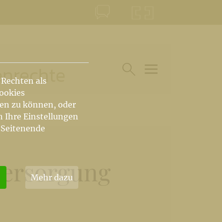
KONTAKT
KRŠKA ŠKOFIJA
enrechte
 Rechten als
HAUPTARTIKEL UN
SUCHE IM BEREICH
Cookies
hen zu können, oder
n Ihre Einstellungen
 Seitenende
ersorgung
Mehr dazu