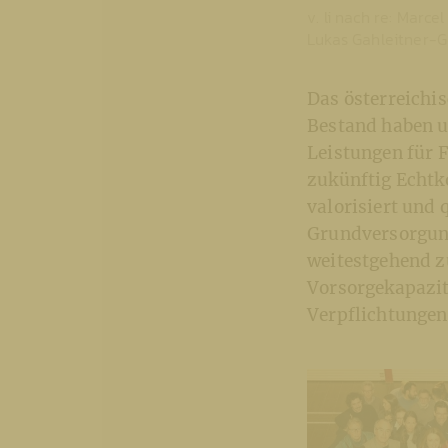
v. li nach re: Marc
Lukas Gahleitner-G
Das österreichi
Bestand haben u
Leistungen für
zukünftig Echtk
valorisiert und
Grundversorgung
weitestgehend z
Vorsorgekapazit
Verpflichtunge