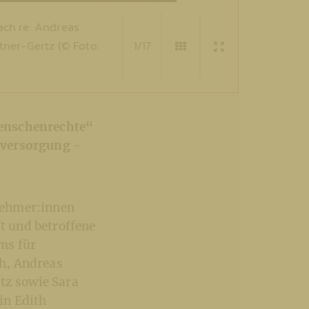
ach re: Andreas
itner-Gertz (© Foto:
1/17
Menschenrechte“
dversorgung -
nehmer:innen
ft und betroffene
ms für
h, Andreas
tz sowie Sara
in Edith