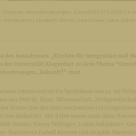
ancen, Herausforderungen, Zukunft?2 | 27.11.2023 v.li n
r (Moderation), Elisabeth Steiner, Sara Schaar, Lukas Gahle
um des Ausschusses „Kirchen für Integration und 
an der Universität Klagenfurt zu dem Thema "Grun
forderungen, Zukunft?" statt.
inem interessierten Fachpublikum aus ca. 60 Teil
en aus Politik, Staat, Wissenschaft, Zivilgesellscha
der Status Quo des österreichweiten Leistungssyste
schen diskutiert. Mit dabei waren Anas Abou Noume
beth Steiner, Fanny Dellinger, Lukas Gahleitner-Ger
try-Slammerin Isabell Kreuter und Graphic Recorder