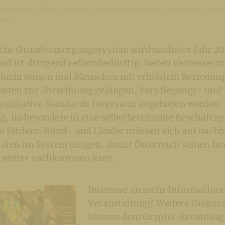
el Leuschner, Birgit Wurzer, Andreas Achrainer, Sara Schaar, Ha
ertz
sche Grundversorgungssystem wird nächstes Jahr 20
nd ist dringend reformbedürftig. Neben Verbesseru
 Fluchtwaisen und Menschen mit erhöhtem Betreuun
osten zur Abrechnung gelangen, Verpflegungs- und
 qualitative Standards insgesamt angehoben werden. 
, insbesondere in eine selbstbestimmte Beschäftig
u fördern. Bund- und Länder müssen sich auf nachh
äten im System einigen, damit Österreich seinen h
n weiter nachkommen kann.
Interesse an mehr Information
Veranstaltung? Weitere Diskus
können dem Graphic Recording 