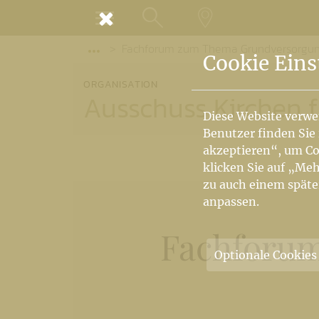
MENÜ
Fachforum zum Thema Grundversorgu
SUCHE
LANDKARTE
Vorige Elemente der Breadcrumb anzeige
Cookie Eins
ORGANISATION
Ausschuss Kirchen 
Diese Website verwe
Benutzer finden Sie
akzeptieren“, um Co
klicken Sie auf „Meh
zu auch einem späte
anpassen.
Fachforu
Optionale Cookies