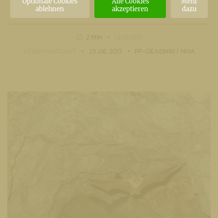
Optionale Cookies
Alle Cookies
Mehr
ablehnen
akzeptieren
dazu
2 MIN
LESEZEIT
VERÖFFENTLICHT
23. 06. 2017
PF-OEADMIN / NIVA