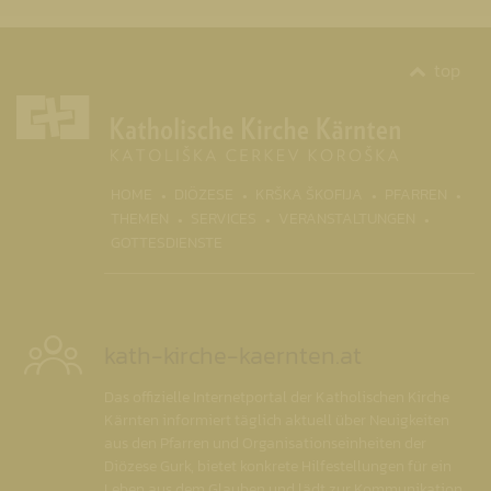
top
(CURRENT)
HOME
DIÖZESE
KRŠKA ŠKOFIJA
PFARREN
THEMEN
SERVICES
VERANSTALTUNGEN
GOTTESDIENSTE
kath-kirche-kaernten.at
Das offizielle Internetportal der Katholischen Kirche
Kärnten informiert täglich aktuell über Neuigkeiten
aus den Pfarren und Organisationseinheiten der
Diözese Gurk, bietet konkrete Hilfestellungen für ein
Leben aus dem Glauben und lädt zur Kommunikation