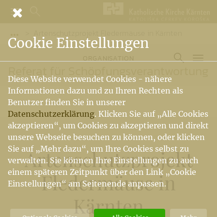
Artenschutzprojekt Fledermäuse in Kärnten
Vorige Elemente der Breadcrumb anzeigen
Cookie Einstellungen
ORGANISATION
Referat für Schöpfungsverantwortung
Diese Website verwendet Cookies - nähere
Informationen dazu und zu Ihren Rechten als
Benutzer finden Sie in unserer
Datenschutzerklärung
. Klicken Sie auf „Alle Cookies
akzeptieren“, um Cookies zu akzeptieren und direkt
unsere Webseite besuchen zu können, oder klicken
Sie auf „Mehr dazu“, um Ihre Cookies selbst zu
Artenschutzprojekt
verwalten. Sie können Ihre Einstellungen zu auch
einem späteren Zeitpunkt über den Link „Cookie
Fledermäuse in
Einstellungen“ am Seitenende anpassen.
Kärnten