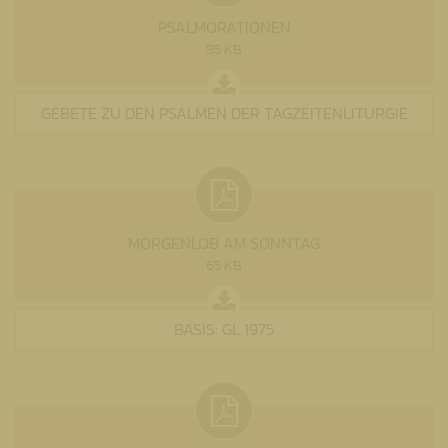
PSALMORATIONEN
95 KB
GEBETE ZU DEN PSALMEN DER TAGZEITENLITURGIE
MORGENLOB AM SONNTAG
65 KB
BASIS: GL 1975