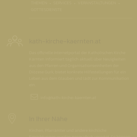
THEMEN
SERVICES
VERANSTALTUNGEN
GOTTESDIENSTE
kath-kirche-kaernten.at
Das offizielle Internetportal der Katholischen Kirche
Kärnten informiert täglich aktuell über Neuigkeiten
aus den Pfarren und Organisationseinheiten der
Diözese Gurk, bietet konkrete Hilfestellungen für ein
Leben aus dem Glauben und lädt zur Kommunikation
ein.
info@
kath-kirche-kaernten.at
In Ihrer Nähe
Kirchen, Pfarrämter und andere kirchliche
Einrichtungen wurden geografisch verortet. So können