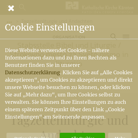
Tagzeitenliturgie und Andachten
Vorige Elemente der Breadcrumb anzeigen
Cookie Einstellungen
ORGANISATION
Stabsstelle Bibel und Liturgie
/
Diese Website verwendet Cookies - nähere
Strokovno mesto za Sveto pismo in
Informationen dazu und zu Ihren Rechten als
liturgijo
Benutzer finden Sie in unserer
Datenschutzerklärung
. Klicken Sie auf „Alle Cookies
akzeptieren“, um Cookies zu akzeptieren und direkt
unsere Webseite besuchen zu können, oder klicken
Sie auf „Mehr dazu“, um Ihre Cookies selbst zu
verwalten. Sie können Ihre Einstellungen zu auch
einem späteren Zeitpunkt über den Link „Cookie
Tagzeitenliturgie und
Einstellungen“ am Seitenende anpassen.
Andachten