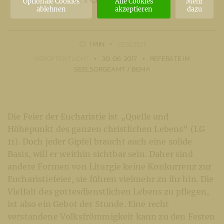
Optionale Cookies
Alle Cookies
Mehr
ablehnen
akzeptieren
dazu
1 MIN
LESEZEIT
VERÖFFENTLICHT
30. 06. 2017
REFERATE IM
SEELSORGEAMT / BEMA
Die Feier der Eucharistie ist „Quelle und
Höhepunkt des ganzen christlichen Le­bens“ (LG
11). Doch jeder Gipfel braucht auch eine solide
Basis, will er weithin sichtbar sein. Daher sind
andere Formen von Liturgie keine Konkurrenz zur
Eucharistiefeier, sie führen vielmehr zu ihr hin. Die
Vielfalt des gottesdienstlichen Le­bens zu pflegen,
ist also ein Gebot der Stunde. Eine recht
verstandene Volksfrömmig­keit kann zu den Festen