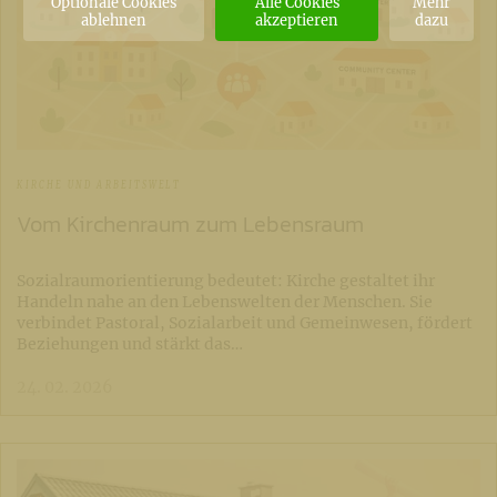
Optionale Cookies
Alle Cookies
Mehr
ablehnen
akzeptieren
dazu
KIRCHE UND ARBEITSWELT
Vom Kirchenraum zum Lebensraum
Sozialraumorientierung bedeutet: Kirche gestaltet ihr
Handeln nahe an den Lebenswelten der Menschen. Sie
verbindet Pastoral, Sozialarbeit und Gemeinwesen, fördert
Beziehungen und stärkt das…
24. 02. 2026