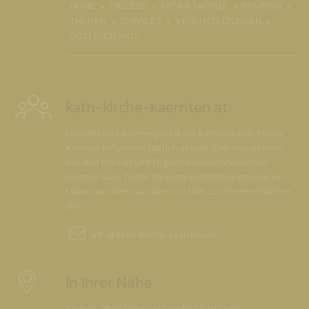
(CURRENT)
HOME
DIÖZESE
KRŠKA ŠKOFIJA
PFARREN
THEMEN
SERVICES
VERANSTALTUNGEN
GOTTESDIENSTE
kath-kirche-kaernten.at
Das offizielle Internetportal der Katholischen Kirche
Kärnten informiert täglich aktuell über Neuigkeiten
aus den Pfarren und Organisationseinheiten der
Diözese Gurk, bietet konkrete Hilfestellungen für ein
Leben aus dem Glauben und lädt zur Kommunikation
ein.
info@
kath-kirche-kaernten.at
In Ihrer Nähe
Kirchen, Pfarrämter und andere kirchliche