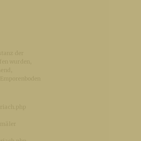
stanz der
ifen wurden,
hend,
nd Emporenboden
riach.php
kmäler