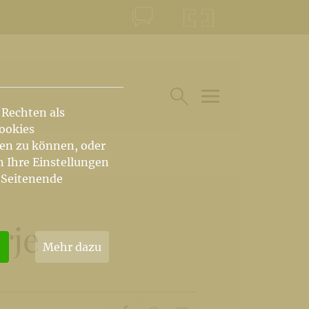
KONTAKT
KRŠKA ŠKOFIJA
 Rechten als
HAUPTARTIKEL UN
SUCHE IM BEREICH
Cookies
hen zu können, oder
n Ihre Einstellungen
 Seitenende
rje
Mehr dazu