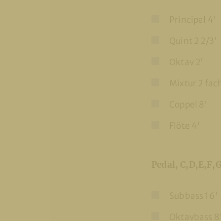
Principal 4'
Quint 2 2/3'
Oktav 2'
Mixtur 2 fach
Coppel 8'
Flöte 4'
Pedal, C,D,E,F,
Subbass 16'
Oktavbass 8