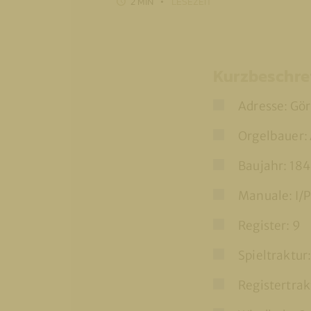
2 MIN
LESEZEIT
Kurzbeschre
Adresse: Göri
Orgelbauer:
Baujahr: 184
Manuale: I/
Register: 9
Spieltraktu
Registertra