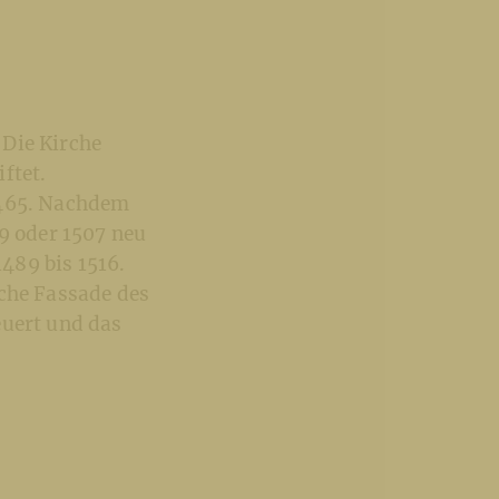
 Die Kirche
ftet.
1465. Nachdem
89 oder 1507 neu
1489 bis 1516.
iche Fassade des
euert und das