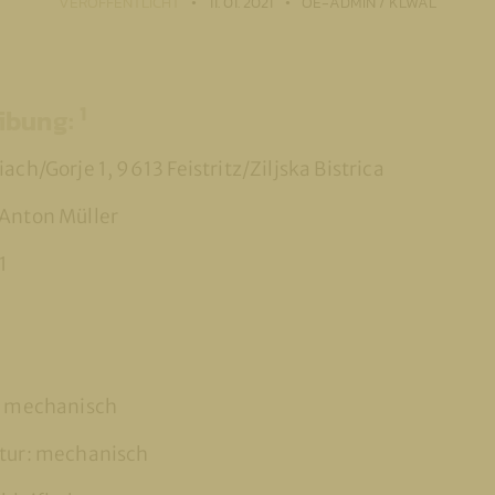
VERÖFFENTLICHT
11. 01. 2021
OE-ADMIN / KLWAL
1
ibung:
ach/Gorje 1, 9613 Feistritz/Ziljska Bistrica
 Anton Müller
1
P
r: mechanisch
ktur: mechanisch