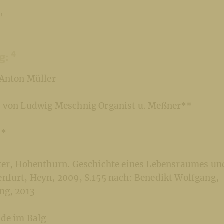
'
4
g:
 Anton Müller
 von Ludwig Meschnig Organist u. Meßner**
**
ter, Hohenthurn. Geschichte eines Lebensraumes un
nfurt, Heyn, 2009, S.155 nach: Benedikt Wolfgang,
ng, 2013
de im Balg