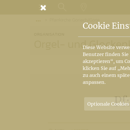
MENÜ
Pfarrkirche Göriach/Gorje
SUCHE
LANDKARTE
Vorige Elemente der Breadcrumb anzeige
Cookie Eins
ORGANISATION
Orgel- und Glocke
Diese Website verwe
Benutzer finden Sie
akzeptieren“, um Co
klicken Sie auf „Meh
zu auch einem späte
anpassen.
Pf
Optionale Cookies