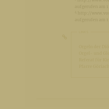
http://www.von
aufgerufen am 
4
http://www.von
aufgerufen am 
LINKS
Orgeln der Di
Orgel- und G
Referat für K
Pfarre Göriac