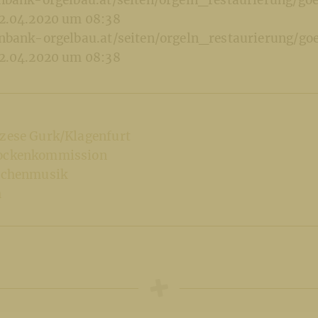
bank-orgelbau.at/seiten/orgeln_restaurierung/go
12.04.2020 um 08:38
bank-orgelbau.at/seiten/orgeln_restaurierung/go
12.04.2020 um 08:38
özese Gurk/Klagenfurt
lockenkommission
irchenmusik
h