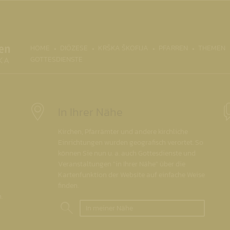
(CURRENT)
HOME
DIÖZESE
KRŠKA ŠKOFIJA
PFARREN
THEMEN
GOTTESDIENSTE
In Ihrer Nähe
Kirchen, Pfarrämter und andere kirchliche
Einrichtungen wurden geografisch verortet. So
können Sie nun u. a. auch Gottesdienste und
Veranstaltungen "in Ihrer Nähe" über die
Kartenfunktion der Website auf einfache Weise
finden.
.
In meiner Nähe