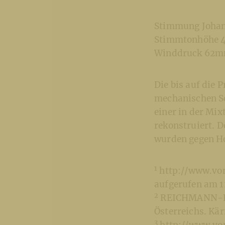
Stimmung Johan
Stimmtonhöhe 4
Winddruck 62
Die bis auf die 
mechanischen Sc
einer in der Mi
rekonstruiert. 
wurden gegen H
1
http://www.von
aufgerufen am 
2
REICHMANN-END
Österreichs. Kärn
3