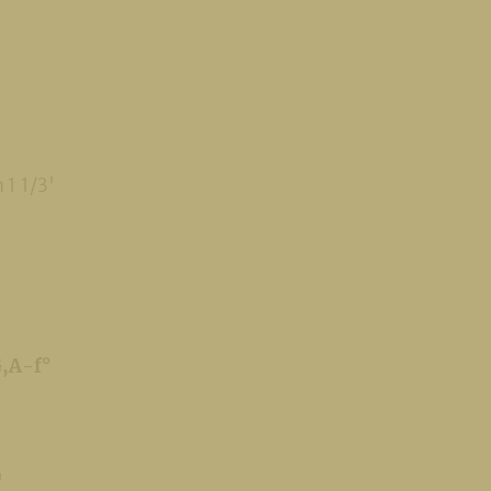
 1 1/3'
G,A-f°
'