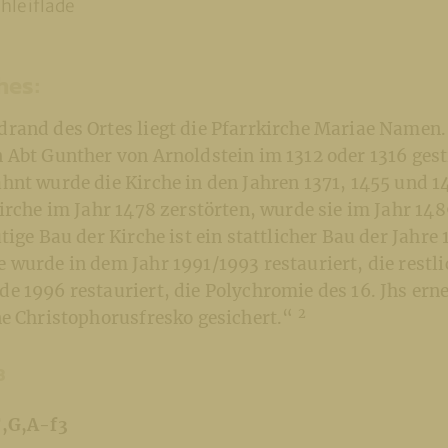
hleiflade
hes:
rand des Ortes liegt die Pfarrkirche Mariae Namen.
Abt Gunther von Arnoldstein im 1312 oder 1316 gesti
hnt wurde die Kirche in den Jahren 1371, 1455 und 
irche im Jahr 1478 zerstörten, wurde sie im Jahr 14
tige Bau der Kirche ist ein stattlicher Bau der Jahre 
 wurde in dem Jahr 1991/1993 restauriert, die restl
e 1996 restauriert, die Polychromie des 16. Jhs ern
2
ne Christophorusfresko gesichert.“
3
F,G,A-f3