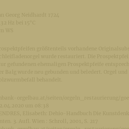
n Georg Neidhardt 1724
32 Hz bei 15°C
mm WS
Prospektpfeifen größtenteils vorhandene Originalsub
hleifladenorgel wurde restauriert. Die Prospektpfe
xtur gefundenen ehemaligen Prospektpfeife entsprec
Der Balg wurde neu gebunden und beledert. Orgel u
olzwurmbefall behandelt.
bank-orgelbau.at/seiten/orgeln_restaurierung/goe
12.04.2020 um 08:38
RES, Elisabeth: Dehio-Handbuch Die Kunstden
ten. 3. Aufl. Wien : Schroll, 2001, S. 217