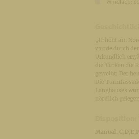
Windlade: Sc
Geschichtlic
„Erhöht am Nord
wurde durch den 
Urkundlich erwä
die Türken die K
geweiht. Der heu
Die Turmfassade
Langhauses wurd
nördlich gelege
Disposition:
Manual, C,D,E,