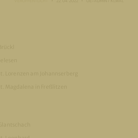
VERÖFFENTLICHT
22. 04. 2022
OE-ADMIN / KLWAL
Brückl
Selesen
 St. Lorenzen am Johannserberg
St. Magdalena in Freßlitzen
 Glantschach