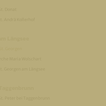
St. Donat
St. Andrä Kollerhof
 am Längsee
 St. Georgen
irche Maria Wolschart
 St. Georgen am Längsee
i Taggenbrunn
St. Peter bei Taggenbrunn