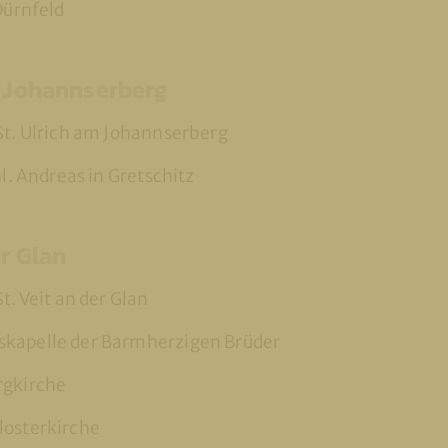
 Dürnfeld
m Johannserberg
St. Ulrich am Johannserberg
hl. Andreas in Gretschitz
er Glan
t. Veit an der Glan
kapelle der Barmherzigen Brüder
rgkirche
losterkirche