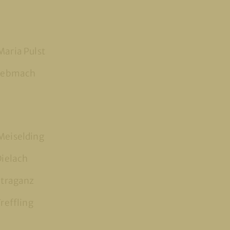
Maria Pulst
 Lebmach
Meiselding
Dielach
 Straganz
Treffling