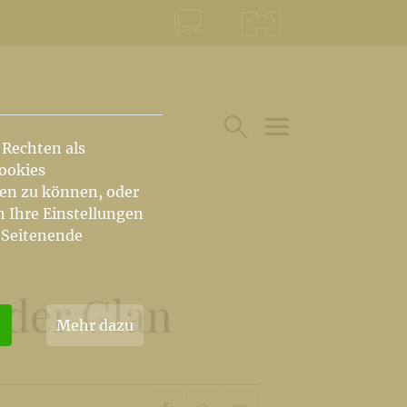
KONTAKT
KRŠKA ŠKOFIJA
 Rechten als
HAUPTARTIKEL UN
SUCHE IM BEREICH
Cookies
hen zu können, oder
n Ihre Einstellungen
 Seitenende
 der Glan
Mehr dazu