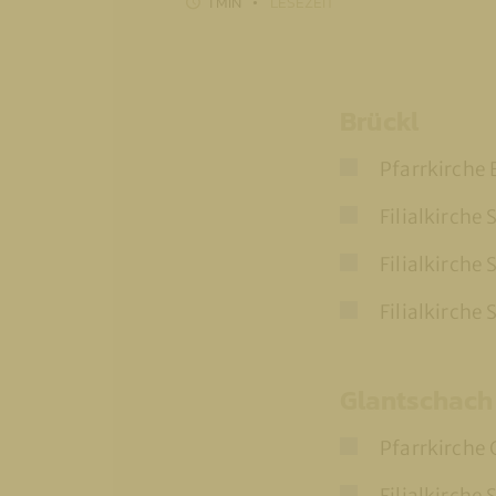
1 MIN
LESEZEIT
Brückl
Pfarrkirche 
Filialkirche 
Filialkirche
Filialkirche 
Glantschach
Pfarrkirche