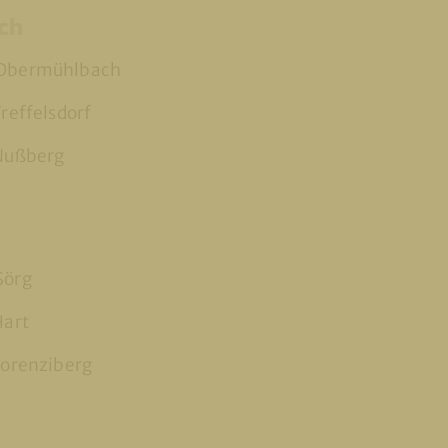
ch
 Obermühlbach
Treffelsdorf
 Nußberg
Sörg
Hart
 Lorenziberg