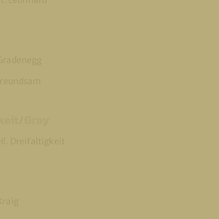
St. Leonhard
 Gradenegg
 Freundsam
gkeit/Gray
l. Dreifaltigkeit
Kraig