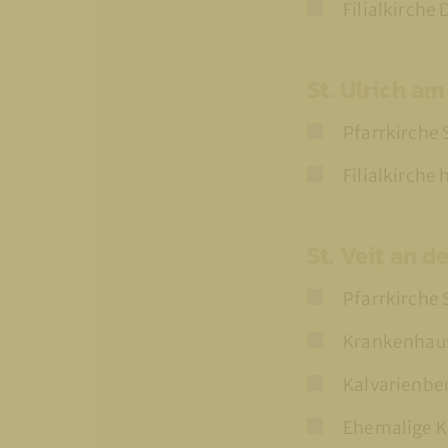
Filialkirche
St. Ulrich a
Pfarrkirche 
Filialkirche 
St. Veit an d
Pfarrkirche S
Krankenhaus
Kalvarienbe
Ehemalige K