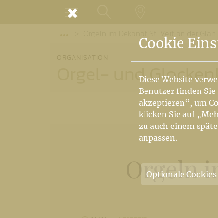
MENÜ
Orgeln im Dekanat St. Veit an der Glan
SUCHE
LANDKARTE
Vorige Elemente der Breadcrumb anzeige
Cookie Eins
ORGANISATION
Orgel- und Glocke
Diese Website verwe
Benutzer finden Sie
akzeptieren“, um Co
klicken Sie auf „Meh
zu auch einem späte
anpassen.
Orgeln i
Optionale Cookies