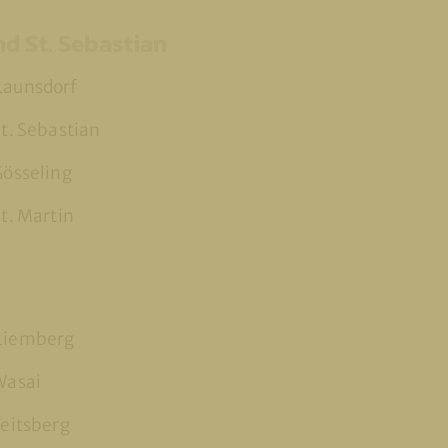
d St. Sebastian
Launsdorf
St. Sebastian
Gösseling
St. Martin
 Liemberg
 Wasai
Veitsberg