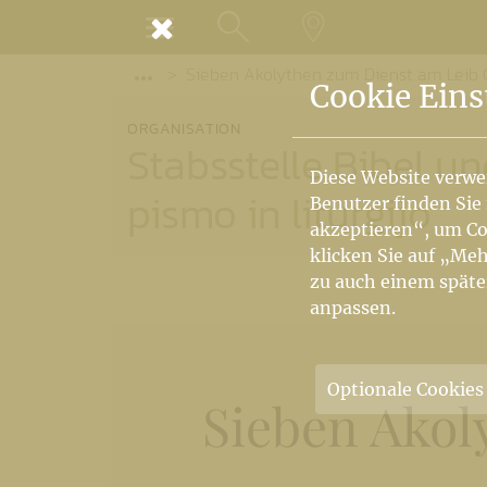
MENÜ
Sieben Akolythen zum Dienst am Leib Ch
SUCHE
LANDKARTE
Vorige Elemente der Breadcrumb anzeige
Cookie Eins
ORGANISATION
Stabsstelle Bibel un
Diese Website verwe
pismo in liturgijo
Benutzer finden Sie
akzeptieren“, um Co
klicken Sie auf „Meh
zu auch einem späte
anpassen.
Optionale Cookies
Sieben Akol