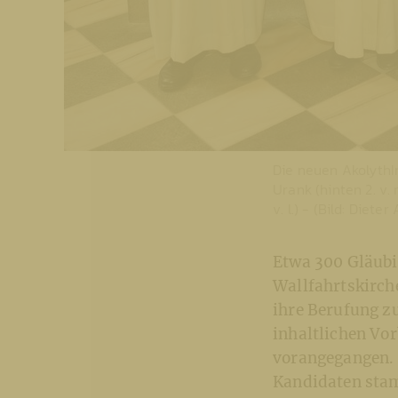
Die neuen AkolythInn
Urank (hinten 2. v. 
v. l.) - (Bild: Dieter
Etwa 300 Gläubi
Wallfahrtskirch
ihre Berufung z
inhaltlichen Vo
vorangegangen. 
Kandidaten stam