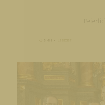
Feierli
3 MIN
LESEZEIT