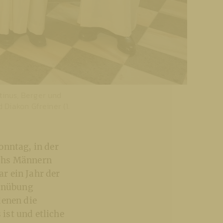
stinus, Berger und
d Diakon Gfreiner (1.
onntag, in der
echs Männern
r ein Jahr der
Einübung
denen die
ist und etliche