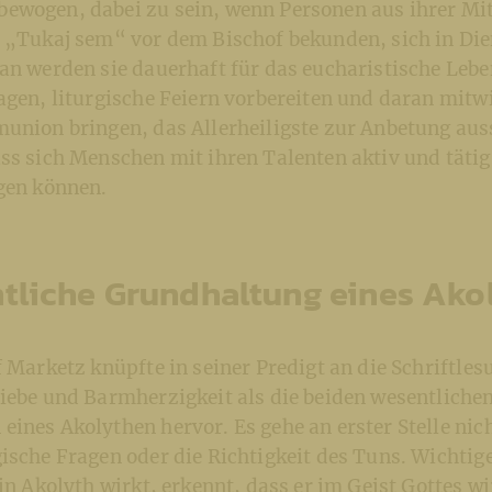
ewogen, dabei zu sein, wenn Personen aus ihrer Mi
– „Tukaj sem“ vor dem Bischof bekunden, sich in Di
an werden sie dauerhaft für das eucharistische Lebe
agen, liturgische Feiern vorbereiten und daran mit
munion bringen, das Allerheiligste zur Anbetung au
ss sich Menschen mit ihren Talenten aktiv und tätig 
ngen können.
tliche Grundhaltung eines Ako
f Marketz knüpfte in seiner Predigt an die Schriftle
Liebe und Barmherzigkeit als die beiden wesentliche
ines Akolythen hervor. Es gehe an erster Stelle nic
ische Fragen oder die Richtigkeit des Tuns. Wichtig
ein Akolyth wirkt, erkennt, dass er im Geist Gottes wi