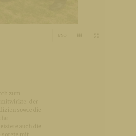
1/50
urch zum
 mitwirkte: der
lizien sowie die
che
eistete auch die
 sorgte mit