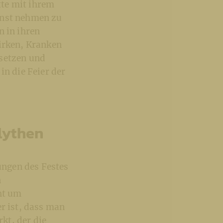
tte mit ihrem
enst nehmen zu
n in ihren
wirken, Kranken
ssetzen und
in die Feier der
lythen
sungen des Festes
n
ht um
er ist, dass man
rkt, der die