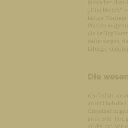
Menschen dazu b
„Hier bin ich“ 
lassen. Von nun 
Pfarren Sorge tr
die heilige Kom
dafür sorgen, da
Liturgie einbri
Die wesen
Bischof Dr. Jose
an und hob die 
Grundhaltungen e
praktisch-liturg
an der Art, wie 