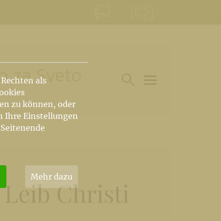
KONTAKT
KRŠKA ŠKOFIJA
o za Sveto
 Rechten als
Cookies
HAUPTARTIKEL UN
SUCHE IM BEREICH
hen zu können, oder
n Ihre Einstellungen
 Seitenende
Mehr dazu
Leib Christi