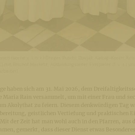
en (vorne v. l. n. r.) Dreger, Puschl, Dovjak, Kainig-Koren, Kri
r.) mit Bischof Marketz, Ausbildungsleiter Einspieler (1. v. r.) un
 Arbeiter)
ge haben sich am 31. Mai 2026, dem Dreifaltigkeitss
e Maria Rain versammelt, um mit einer Frau und s
um Akolythat zu feiern. Diesem denkwürdigen Tag wa
rbereitung, geistlichen Vertiefung und praktischen 
Mit der Zeit hat man wohl auch in den Pfarren, aus 
men, gemerkt, dass dieser Dienst etwas Besonderes 