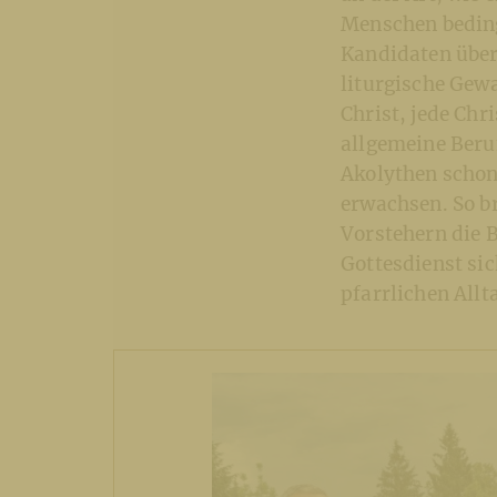
Menschen beding
Kandidaten über
liturgische Gewa
Christ, jede Chr
allgemeine Beruf
Akolythen schon
erwachsen. So br
Vorstehern die 
Gottesdienst si
pfarrlichen Allt