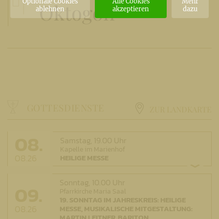
Optionale Cookies
Alle Cookies
Mehr
Oktogon
ablehnen
akzeptieren
dazu
GOTTESDIENSTE
ZUR LANDKARTE
08.
Samstag,
19.00 Uhr
Kapelle im Marienhof
08.26
HEILIGE MESSE
Sonntag,
10.00 Uhr
09.
Pfarrkirche Maria Saal
19. SONNTAG IM JAHRESKREIS: HEILIGE
08.26
MESSE, MUSIKALISCHE MITGESTALTUNG:
MARTIN LEITNER, BARITON