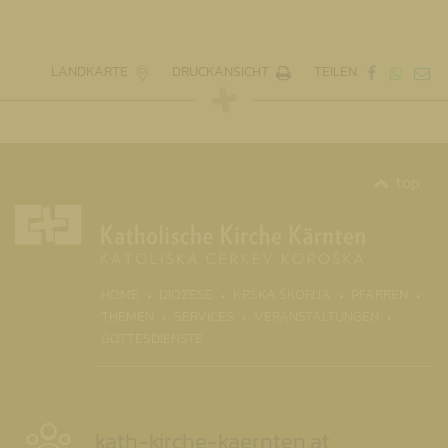
LANDKARTE
DRUCKANSICHT
TEILEN
top
(CURR
HOME
DIÖZESE
KRŠKA ŠKOFIJA
PFARREN
THEMEN
SERVICES
VERANSTALTUNGEN
GOTTESDIENSTE
kath-kirche-kaernten.at