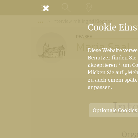
MENÜ
Interview mit Ingrid Klogger
SUCHE
LANDKARTE
Vorige Elemente der Breadcrumb anzeige
Cookie Eins
PFARRE
Maria Saal
Diese Website verwe
Benutzer finden Sie
akzeptieren“, um Co
klicken Sie auf „Meh
zu auch einem späte
anpassen.
Int
Optionale Cookies
Orga