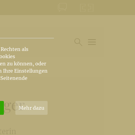
KONTAKT
KRŠKA ŠKOFIJA
 Rechten als
HAUPTARTIKEL UN
SUCHE IM BEREICH
Cookies
hen zu können, oder
n Ihre Einstellungen
 Seitenende
gger
Mehr dazu
terin