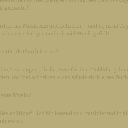
 Menschen ist die Musik ein Hobby. Würdest Du sag
uf gemacht?
Arbeit als Musikerin und Lehrerin – und ja, mein Tag
 alles zu erledigen und mit viel Musik gefüllt.
 Dir als Chorleiter an?
en“ zu singen, die ihr Herz für den Wohlklang der 
olen und viel schreiben – das würde ein kleines Bu
h gute Musik?
Seelenöffner“. Ich bin hörend und musizierend in vi
unterwegs.