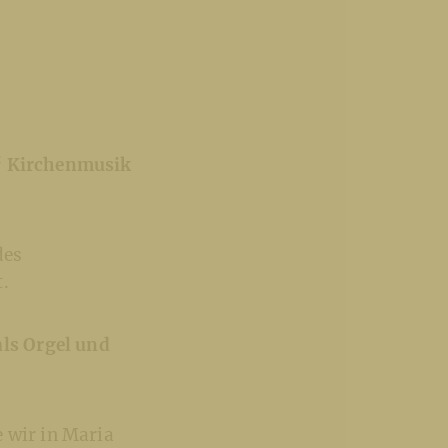
r“ Kirchenmusik
des
.
ls Orgel und
 wir in Maria