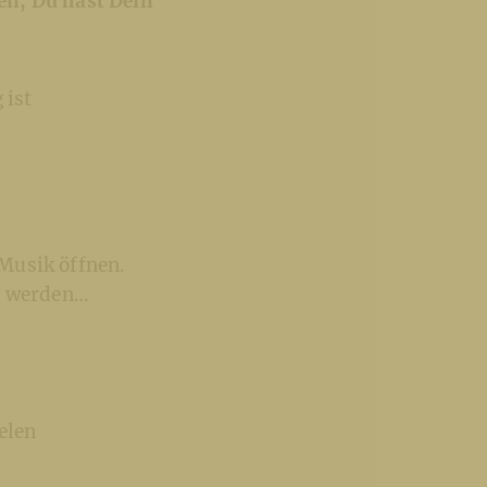
en, Du hast Dein
 ist
Musik öffnen.
ch werden…
elen