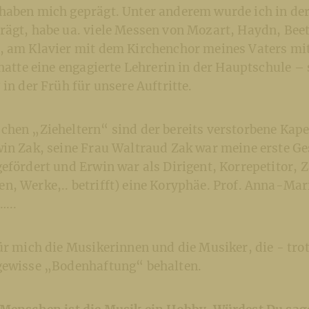
haben mich geprägt. Unter anderem wurde ich in der
rägt, habe ua. viele Messen von Mozart, Haydn, Bee
, am Klavier mit dem Kirchenchor meines Vaters mi
 hatte eine engagierte Lehrerin in der Hauptschule – 
 in der Früh für unsere Auftritte.
chen „Zieheltern“ sind der bereits verstorbene Kap
win Zak, seine Frau Waltraud Zak war meine erste Ge
efördert und Erwin war als Dirigent, Korrepetitor, 
n, Werke,.. betrifft) eine Koryphäe. Prof. Anna-Mar
…..
für mich die Musikerinnen und die Musiker, die - tr
gewisse „Bodenhaftung“ behalten.