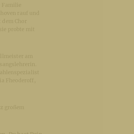
 Familie
thoven rauf und
t dem Chor
sie probte mit
ellmeister am
sangslehrerin.
Zahlenspezialist
ia Fheoderoff,
otz großem