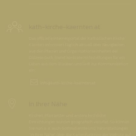
kath-kirche-kaernten.at
Das offizielle Internetportal der Katholischen Kirche
Kärnten informiert täglich aktuell über Neuigkeiten
aus den Pfarren und Organisationseinheiten der
Diözese Gurk, bietet konkrete Hilfestellungen für ein
Leben aus dem Glauben und lädt zur Kommunikation
ein.
info@
kath-kirche-kaernten.at
In Ihrer Nähe
Kirchen, Pfarrämter und andere kirchliche
Einrichtungen wurden geografisch verortet. So können
Sie nun u. a. auch Gottesdienste und Veranstaltungen
"in Ihrer Nähe" über die Kartenfunktion der Website auf