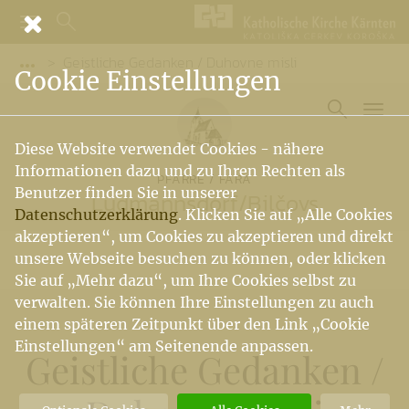
Geistliche Gedanken / Duhovne misli
Vorige Elemente der Breadcrumb anzeigen
Cookie Einstellungen
Diese Website verwendet Cookies - nähere
Informationen dazu und zu Ihren Rechten als
PFARRE / FARA
Benutzer finden Sie in unserer
Ludmannsdorf
/
Bilčovs
Datenschutzerklärung
. Klicken Sie auf „Alle Cookies
akzeptieren“, um Cookies zu akzeptieren und direkt
unsere Webseite besuchen zu können, oder klicken
Sie auf „Mehr dazu“, um Ihre Cookies selbst zu
verwalten. Sie können Ihre Einstellungen zu auch
einem späteren Zeitpunkt über den Link „Cookie
Einstellungen“ am Seitenende anpassen.
Geistliche Gedanken
/