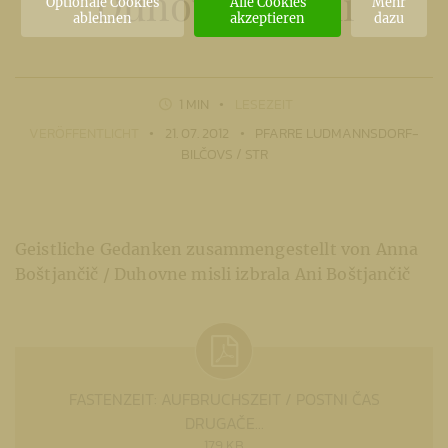
Duhovne misli
Optionale Cookies
Alle Cookies
Mehr
ablehnen
akzeptieren
dazu
1 MIN
LESEZEIT
VERÖFFENTLICHT
21. 07. 2012
PFARRE LUDMANNSDORF-
BILČOVS / STR
Geistliche Gedanken zusammengestellt von Anna
Boštjančič / Duhovne misli izbrala Ani Boštjančič
FASTENZEIT: AUFBRUCHSZEIT / POSTNI ČAS
DRUGAČE...
179 KB