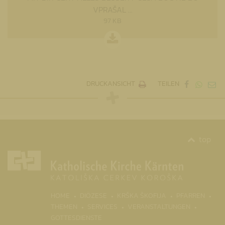
VPRAŠAL ...
97 KB
DRUCKANSICHT
TEILEN
top
(CURR
HOME
DIÖZESE
KRŠKA ŠKOFIJA
PFARREN
THEMEN
SERVICES
VERANSTALTUNGEN
GOTTESDIENSTE