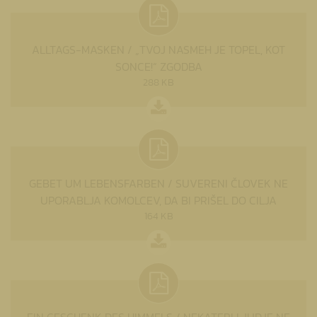
ALLTAGS-MASKEN / „TVOJ NASMEH JE TOPEL, KOT
SONCE!“ ZGODBA
288 KB
GEBET UM LEBENSFARBEN / SUVERENI ČLOVEK NE
UPORABLJA KOMOLCEV, DA BI PRIŠEL DO CILJA
164 KB
EIN GESCHENK DES HIMMELS / NEKATERI LJUDJE NE