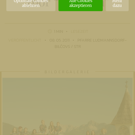
zbor “Melodija”
Optionale Cookies
Alle Cookies
Mehr
ablehnen
akzeptieren
dazu
1 MIN
LESEZEIT
VERÖFFENTLICHT
08. 05. 2011
PFARRE LUDMANNSDORF-
BILČOVS / STR