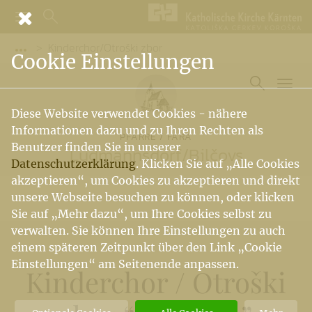
Kinderchor/Otroški zbor
Vorige Elemente der Breadcrumb anzeigen
Cookie Einstellungen
Diese Website verwendet Cookies - nähere
Informationen dazu und zu Ihren Rechten als
PFARRE / FARA
Benutzer finden Sie in unserer
Ludmannsdorf
/
Bilčovs
Datenschutzerklärung
. Klicken Sie auf „Alle Cookies
akzeptieren“, um Cookies zu akzeptieren und direkt
unsere Webseite besuchen zu können, oder klicken
Sie auf „Mehr dazu“, um Ihre Cookies selbst zu
verwalten. Sie können Ihre Einstellungen zu auch
einem späteren Zeitpunkt über den Link „Cookie
Einstellungen“ am Seitenende anpassen.
Kinderchor
/
Otroški