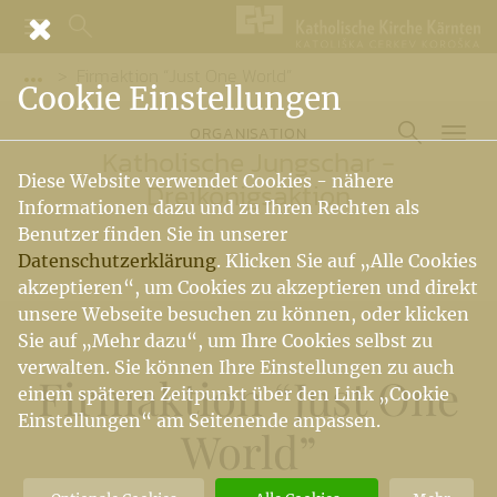
Firmaktion “Just One World”
Vorige Elemente der Breadcrumb anzeigen
Cookie Einstellungen
ORGANISATION
Katholische Jungschar -
Diese Website verwendet Cookies - nähere
Dreikönigsaktion
Informationen dazu und zu Ihren Rechten als
Benutzer finden Sie in unserer
Datenschutzerklärung
. Klicken Sie auf „Alle Cookies
akzeptieren“, um Cookies zu akzeptieren und direkt
unsere Webseite besuchen zu können, oder klicken
Sie auf „Mehr dazu“, um Ihre Cookies selbst zu
verwalten. Sie können Ihre Einstellungen zu auch
Firmaktion “Just One
einem späteren Zeitpunkt über den Link „Cookie
Einstellungen“ am Seitenende anpassen.
World”