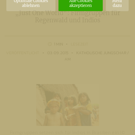
Optionale Cookies
Alle Cookies
Mehr
ablehnen
akzeptieren
dazu
„Just One World“: Firmgruppen für
Regenwald und Indios
1 MIN
LESEZEIT
VERÖFFENTLICHT
03. 09. 2015
KATHOLISCHE JUNGSCHAR /
AM
Firmgruppen setzen sich für Indios in Brasilien ein (©