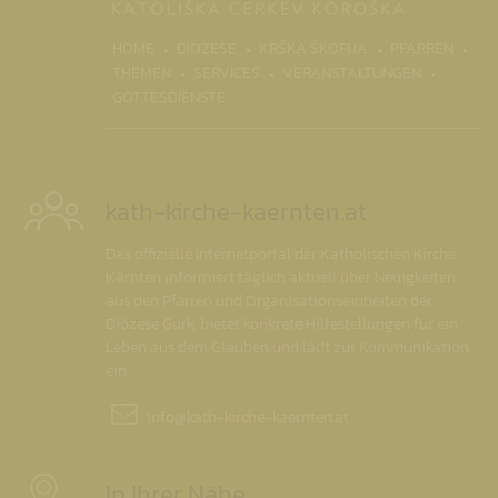
(CURRENT)
HOME
DIÖZESE
KRŠKA ŠKOFIJA
PFARREN
THEMEN
SERVICES
VERANSTALTUNGEN
GOTTESDIENSTE
kath-kirche-kaernten.at
Das offizielle Internetportal der Katholischen Kirche
Kärnten informiert täglich aktuell über Neuigkeiten
aus den Pfarren und Organisationseinheiten der
Diözese Gurk, bietet konkrete Hilfestellungen für ein
Leben aus dem Glauben und lädt zur Kommunikation
ein.
info@
kath-kirche-kaernten.at
In Ihrer Nähe