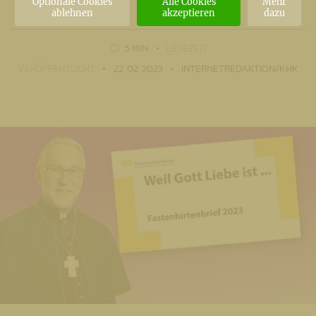
Optionale Cookies
Alle Cookies
Mehr
ablehnen
akzeptieren
dazu
5 MIN
LESEZEIT
VERÖFFENTLICHT
22. 02. 2023
INTERNETREDAKTION/KHK