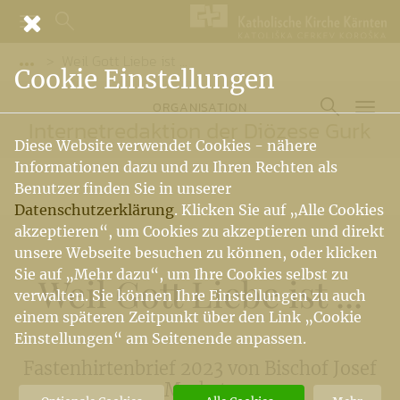
Weil Gott Liebe ist ...
Vorige Elemente der Breadcrumb anzeigen
Cookie Einstellungen
ORGANISATION
Internetredaktion der Diözese Gurk
Diese Website verwendet Cookies - nähere
Informationen dazu und zu Ihren Rechten als
Benutzer finden Sie in unserer
Datenschutzerklärung
. Klicken Sie auf „Alle Cookies
akzeptieren“, um Cookies zu akzeptieren und direkt
unsere Webseite besuchen zu können, oder klicken
Sie auf „Mehr dazu“, um Ihre Cookies selbst zu
Weil Gott Liebe ist ...
verwalten. Sie können Ihre Einstellungen zu auch
einem späteren Zeitpunkt über den Link „Cookie
Einstellungen“ am Seitenende anpassen.
Fastenhirtenbrief 2023 von Bischof Josef
Marketz