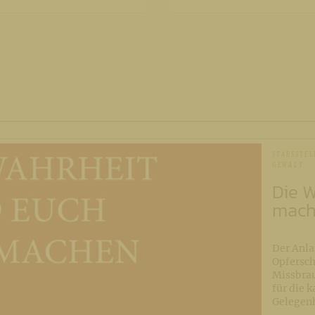
STABSSTEL
GEWALT
Die W
mac
Der Anla
Opfersch
Missbra
für die k
Gelegenh