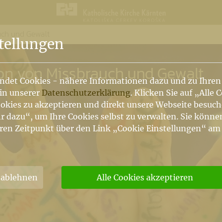
uch und Gewalt
n
tellungen
ion von Missbrauch und Gewalt
ndet Cookies - nähere Informationen dazu und zu Ihren
 in unserer
Datenschutzerklärung
. Klicken Sie auf „Alle 
okies zu akzeptieren und direkt unsere Webseite besuc
r dazu“, um Ihre Cookies selbst zu verwalten. Sie könne
ren Zeitpunkt über den Link „Cookie Einstellungen“ am
 ablehnen
Alle Cookies akzeptieren