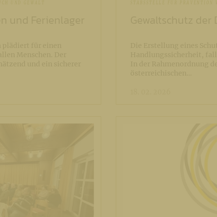
UCH UND GEWALT
STABSSTELLE FÜR PRÄVENTION
en und Ferienlager
Gewaltschutz der 
 plädiert für einen
Die Erstellung eines Schu
llen Menschen. Der
Handlungssicherheit, fal
ätzend und ein sicherer
In der Rahmenordnung der
österreichischen…
18. 02. 2026