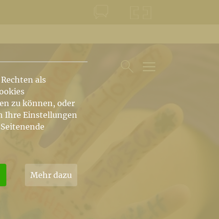
KONTAKT
KRŠKA ŠKOFIJA
 Rechten als
HAUPTARTIKEL UN
SUCHE IM BEREICH
Cookies
hen zu können, oder
n Ihre Einstellungen
 Seitenende
Mehr dazu