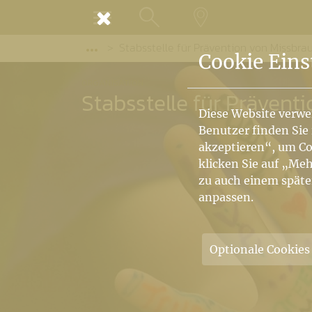
MENÜ
Stabsstelle für Prävention von Missbra
SUCHE
LANDKARTE
Vorige Elemente der Breadcrumb anzeige
Cookie Eins
ORGANISATION
Stabsstelle für Prävent
Diese Website verwe
Benutzer finden Sie
akzeptieren“, um Co
klicken Sie auf „Meh
zu auch einem späte
anpassen.
Optionale Cookies