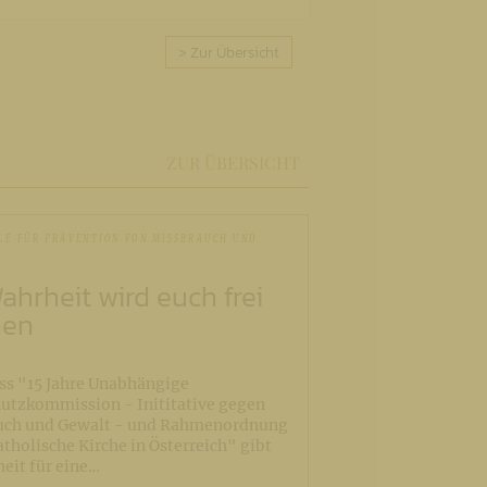
> Zur Übersicht
ZUR ÜBERSICHT
LE FÜR PRÄVENTION VON MISSBRAUCH UND
ahrheit wird euch frei
hen
ss "15 Jahre Unabhängige
utzkommission - Inititative gegen
uch und Gewalt - und Rahmenordnung
atholische Kirche in Österreich" gibt
eit für eine…