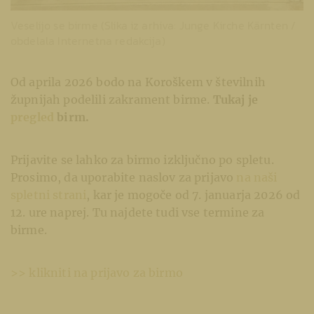
Veselijo se birme (Slika iz arhiva: Junge Kirche Kärnten /
obdelala Internetna redakcija)
Od aprila 2026 bodo na Koroškem v številnih
župnijah podelili zakrament birme.
Tukaj je
pregled
birm.
Prijavite se lahko za birmo izključno po spletu.
Prosimo, da uporabite naslov za prijavo
na naši
spletni strani
, kar je mogoče od 7. januarja 2026 od
12. ure naprej. Tu najdete tudi vse termine za
birme.
>> klikniti na prijavo za birmo