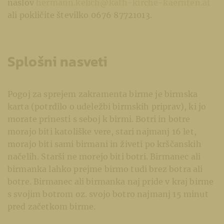
naslov
hermann.kelich@kath-kirche-kaernten.at
ali pokličite številko 0676 87721013.
Splošni nasveti
Pogoj za sprejem zakramenta birme je birmska
karta (potrdilo o udeležbi birmskih priprav), ki jo
morate prinesti s seboj k birmi. Botri in botre
morajo biti katoliške vere, stari najmanj 16 let,
morajo biti sami birmani in živeti po krščanskih
načelih. Starši ne morejo biti botri. Birmanec ali
birmanka lahko prejme birmo tudi brez botra ali
botre. Birmanec ali birmanka naj pride v kraj birme
s svojim botrom oz. svojo botro najmanj 15 minut
pred začetkom birme.