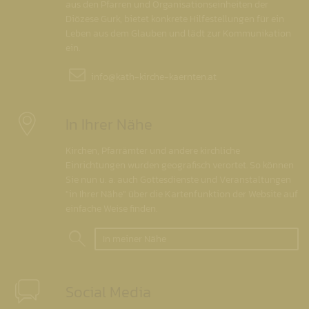
aus den Pfarren und Organisationseinheiten der
Diözese Gurk, bietet konkrete Hilfestellungen für ein
Leben aus dem Glauben und lädt zur Kommunikation
ein.
info@
kath-kirche-kaernten.at
In Ihrer Nähe
Kirchen, Pfarrämter und andere kirchliche
Einrichtungen wurden geografisch verortet. So können
Sie nun u. a. auch Gottesdienste und Veranstaltungen
"in Ihrer Nähe" über die Kartenfunktion der Website auf
einfache Weise finden.
In meiner Nähe
Social Media