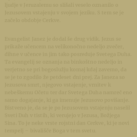
ljudje v Jeruzalemu so slišali veselo oznanilo o
Jezusovem vstajenju v svojem jeziku. S tem se je
začelo obdobje Cerkve.
Evangelist Janez je dodal še drug vidik. Jezus se
prikaže učencem na velikonočno nedeljo zvečer,
dihne v učence in jim tako posreduje Svetega Duha.
Ta evangelij se oznanja na binkoštno nedeljo in
verjetno se pri bogoslužju komaj kdaj zavemo, da
se je to zgodilo že petdeset dni prej. Za Janeza so
Jezusova smrt, njegovo vstajenje, vrnitev k
nebeškemu Očetu ter dar Svetega Duha namreč eno
samo dogajanje, ki ga imenuje Jezusovo povišanje.
Bistveno je, da se je po Jezusovem vstajenju naselil
Sveti Duh v tistih, ki verujejo v Jezusa, Božjega
Sina. To je neke vrste rojstni dan Cerkve, ki je novi
tempelj – bivališče Boga v tem svetu.