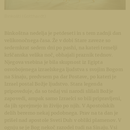
Binkošti (Gotthardt)
Binkoštna nedelja je petdeseti in s tem zadnji dan
velikonočnega časa. Že v dobi Stare zaveze so
sedemkrat sedem dni po pashi, na kateri temelji
krščanska velika noč, obhajali praznik tednov.
Njegova vsebina je bila skupnost iz Egipta
osvobojenega izraelskega ljudstva s svojim Bogom
na Sinaju, predvsem pa dar Postave, po kateri je
Izrael postal Božje ljudstvo. Stara legenda
pripoveduje, da so tedaj vsi narodi slišali Božje
zapovedi, ampak samo Izraelci so bili pripravljeni,
da jih sprejmejo in živijo po njih. V Apostolskih
delih beremo nekaj podobnega. Prav na ta dan je
prišel nad apostole Sveti Duh v obliki plamenov. V
ognju se je Bog nekoč razodel tudi na Sinaju. Vsi