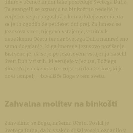
dihne v učence in jim tako posreduje Svetega Duha.
Ta evangelij se oznanja na binkoštno nedeljo in
verjetno se pri bogoslužju komaj kdaj zavemo, da
se je to zgodilo že petdeset dni prej. Za Janeza so
Jezusova smrt, njegovo vstajenje, vrnitev k
nebeškemu Očetu ter dar Svetega Duha namreč eno
samo dogajanje, ki ga imenuje Jezusovo povišanje.
Bistveno je, da se je po Jezusovem vstajenju naselil
Sveti Duh v tistih, ki verujejo v Jezusa, Božjega
Sina. To je neke vrs-te- rojst-ni dan Cerkve, ki je
novi tempelj – bivališče Boga v tem svetu.
Zahvalna molitev na binkošti
Zahvalimo se Bogu, našemu Očetu. Poslal je
Svetega Duha, da bi vsakdo slišal veselo oznanilo v