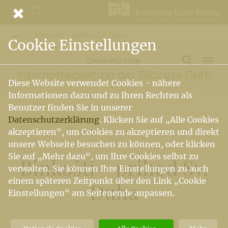
Binkošti - prihod Sv. Duha
Vorige Elemente der Breadcrumb anzeigen
Cookie Einstellungen
ORGANISATION
Internetredaktion der Diözese Gurk
Diese Website verwendet Cookies - nähere
Informationen dazu und zu Ihren Rechten als
Benutzer finden Sie in unserer
Datenschutzerklärung
. Klicken Sie auf „Alle Cookies
akzeptieren“, um Cookies zu akzeptieren und direkt
unsere Webseite besuchen zu können, oder klicken
Sie auf „Mehr dazu“, um Ihre Cookies selbst zu
Binkošti - prihod Sv.
verwalten. Sie können Ihre Einstellungen zu auch
einem späteren Zeitpunkt über den Link „Cookie
Duha
Einstellungen“ am Seitenende anpassen.