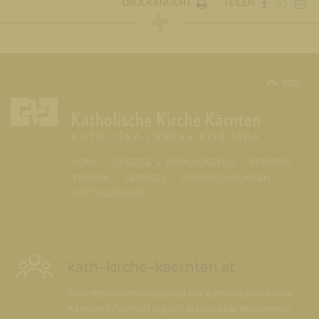
DRUCKANSICHT
TEILEN
top
(CURRENT)
HOME
DIÖZESE
KRŠKA ŠKOFIJA
PFARREN
THEMEN
SERVICES
VERANSTALTUNGEN
GOTTESDIENSTE
kath-kirche-kaernten.at
Das offizielle Internetportal der Katholischen Kirche
Kärnten informiert täglich aktuell über Neuigkeiten