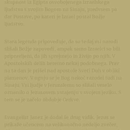
skupnost iz Egipta osvobojenega izraelskega
ljudstva s svojim Bogom na Sinaju, predvsem pa
dar Postave, po kateri je Izrael postal Božje
ljudstvo.
Stara legenda pripoveduje, da so tedaj vsi narodi
slišali Božje zapovedi, ampak samo Izraelci so bili
pripravljeni, da jih sprejmejo in živijo po njih. V
Apostolskih delih beremo nekaj podobnega. Prav
na ta dan je prišel nad apostole Sveti Duh v obliki
plamenov. V ognju se je Bog nekoč razodel tudi na
Sinaju. Vsi ljudje v Jeruzalemu so slišali veselo
oznanilo o Jezusovem vstajenju v svojem jeziku. S
tem se je začelo obdobje Cerkve.
Evangelist Janez je dodal še drug vidik. Jezus se
prikaže učencem na velikonočno nedeljo zvečer,