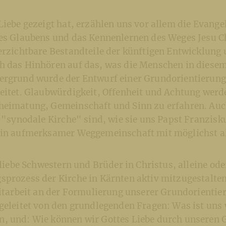
Liebe gezeigt hat, erzählen uns vor allem die Evange
des Glaubens und das Kennenlernen des Weges Jesu Ch
erzichtbare Bestandteile der künftigen Entwicklung 
h das Hinhören auf das, was die Menschen in diese
ergrund wurde der Entwurf einer Grundorientierung 
beitet. Glaubwürdigkeit, Offenheit und Achtung werd
heimatung, Gemeinschaft und Sinn zu erfahren. Auc
e "synodale Kirche" sind, wie sie uns Papst Franzisk
 in aufmerksamer Weggemeinschaft mit möglichst a
, liebe Schwestern und Brüder in Christus, alleine od
sprozess der Kirche in Kärnten aktiv mitzugestalten
Mitarbeit an der Formulierung unserer Grundorientier
geleitet von den grundlegenden Fragen: Was ist uns 
, und: Wie können wir Gottes Liebe durch unseren 