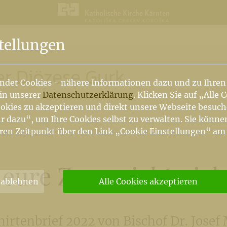
n
tellungen
er Diözese Gurk
ndet Cookies - nähere Informationen dazu und zu Ihren
 in unserer
Datenschutzerklärung
. Klicken Sie auf „Alle 
okies zu akzeptieren und direkt unsere Webseite besuc
r dazu“, um Ihre Cookies selbst zu verwalten. Sie könne
ren Zeitpunkt über den Link „Cookie Einstellungen“ am
 eure Zuversicht nich
 ablehnen
Alle Cookies akzeptieren
irtenbrief 2022 von Bischof Dr. Josef