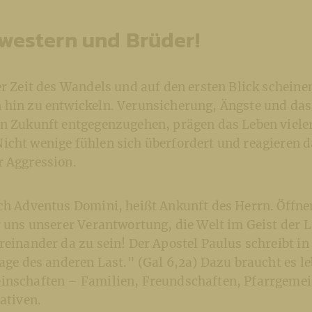
western und Brüder!
er Zeit des Wandels und auf den ersten Blick scheine
 hin zu entwickeln. Verunsicherung, Ängste und das 
en Zukunft entgegenzugehen, prägen das Leben viele
icht wenige fühlen sich überfordert und reagieren d
r Aggression.
ich Adventus Domini, heißt Ankunft des Herrn. Öffne
r uns unserer Verantwortung, die Welt im Geist der L
reinander da zu sein! Der Apostel Paulus schreibt in
rage des anderen Last." (Gal 6,2a) Dazu braucht es l
inschaften – Familien, Freundschaften, Pfarrgemei
iativen.