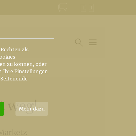
KONTAKT
KRŠKA ŠKOFIJA
 Rechten als
HAUPTARTIKEL UN
SUCHE IM BEREICH
Cookies
hen zu können, oder
n Ihre Einstellungen
 Seitenende
t weg!
Mehr dazu
 Marketz