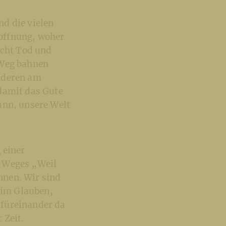
d die vielen
offnung, woher
icht Tod und
 Weg bahnen
anderen am
damit das Gute
ann, unsere Welt
 einer
s Weges „Weil
innen. Wir sind
 im Glauben,
, füreinander da
 Zeit.