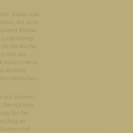
lien. Daher sind
risti, der auch
unserer Kirche.
m Land bewegt.
für die Kirche
en von uns
h darin erweist
us deutlich
llen Menschen.
er mit anderen,
. Der nächste
ung für die
wichtig an
Glauben und