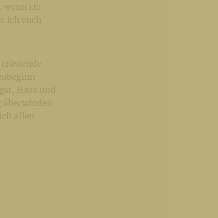
 wenn sie
e ich euch
e tröstende
Neubeginn
ngst, Hass und
ng überwinden
ich allen