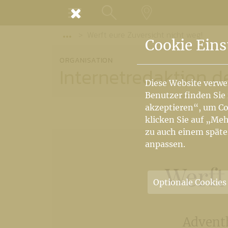
MENÜ
Werft eure Zuversicht nicht weg!
SUCHE
LANDKARTE
Vorige Elemente der Breadcrumb anzeige
Cookie Eins
ORGANISATION
Internetredaktion d
Diese Website verwe
Benutzer finden Sie
akzeptieren“, um Co
klicken Sie auf „Meh
zu auch einem späte
anpassen.
Werft
Optionale Cookies
Adventh