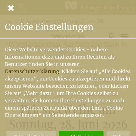
Priesterweihe am Sonntag, 28. Juni 2026
Vorige Elemente der Breadcrumb anzeigen
Cookie Einstellungen
ORGANISATION
Priesterseminar der Diözese Gurk in
Diese Website verwendet Cookies - nähere
Graz
Informationen dazu und zu Ihren Rechten als
Benutzer finden Sie in unserer
Datenschutzerklärung
. Klicken Sie auf „Alle Cookies
akzeptieren“, um Cookies zu akzeptieren und direkt
unsere Webseite besuchen zu können, oder klicken
Sie auf „Mehr dazu“, um Ihre Cookies selbst zu
verwalten. Sie können Ihre Einstellungen zu auch
Priesterweihe am
einem späteren Zeitpunkt über den Link „Cookie
Einstellungen“ am Seitenende anpassen.
Sonntag, 28. Juni 2026