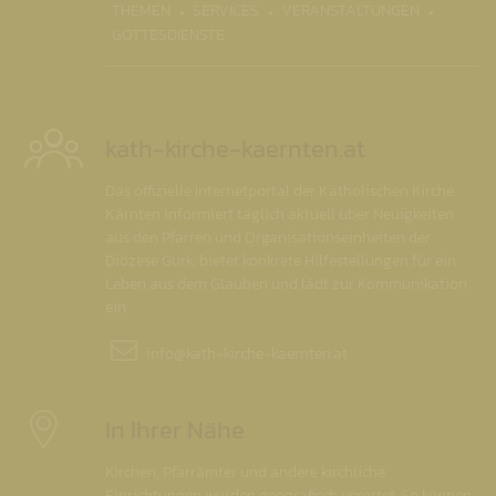
THEMEN
SERVICES
VERANSTALTUNGEN
GOTTESDIENSTE
kath-kirche-kaernten.at
Das offizielle Internetportal der Katholischen Kirche
Kärnten informiert täglich aktuell über Neuigkeiten
aus den Pfarren und Organisationseinheiten der
Diözese Gurk, bietet konkrete Hilfestellungen für ein
Leben aus dem Glauben und lädt zur Kommunikation
ein.
info@
kath-kirche-kaernten.at
In Ihrer Nähe
Kirchen, Pfarrämter und andere kirchliche
Einrichtungen wurden geografisch verortet. So können