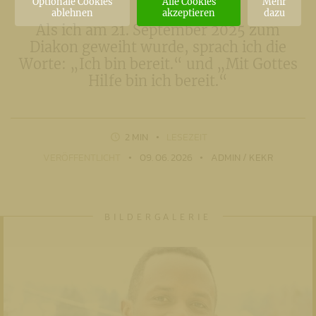
Optionale Cookies
Alle Cookies
Mehr
ablehnen
akzeptieren
dazu
Als ich am 21. September 2025 zum
Diakon geweiht wurde, sprach ich die
Worte: „Ich bin bereit.“ und „Mit Gottes
Hilfe bin ich bereit.“
2 MIN
LESEZEIT
VERÖFFENTLICHT
09. 06. 2026
ADMIN / KEKR