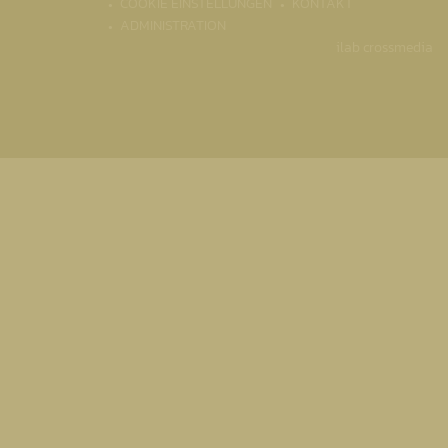
COOKIE EINSTELLUNGEN
KONTAKT
ADMINISTRATION
ilab crossmedia