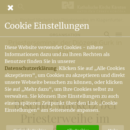
Bischof Marketz bei Priesterweihe im Klagenfurter Dom: Priester sein bedeutet, Mensch zu bleiben
Vorige Elemente der Breadcrumb anzeigen
Cookie Einstellungen
ORGANISATION
Priesterseminar der Diözese Gurk in
Diese Website verwendet Cookies - nähere
Graz
Informationen dazu und zu Ihren Rechten als
Benutzer finden Sie in unserer
Datenschutzerklärung
. Klicken Sie auf „Alle Cookies
akzeptieren“, um Cookies zu akzeptieren und direkt
unsere Webseite besuchen zu können, oder klicken
Sie auf „Mehr dazu“, um Ihre Cookies selbst zu
verwalten. Sie können Ihre Einstellungen zu auch
Bischof Marketz bei
einem späteren Zeitpunkt über den Link „Cookie
Einstellungen“ am Seitenende anpassen.
Priesterweihe im