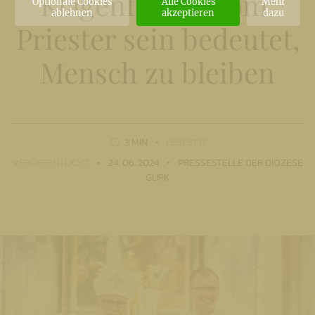
Klagenfurter Dom:
Optionale Cookies
Alle Cookies
Mehr
ablehnen
akzeptieren
dazu
Priester sein bedeutet,
Mensch zu bleiben
3 MIN
LESEZEIT
VERÖFFENTLICHT
24. 06. 2024
PRESSESTELLE DER DIÖZESE
GURK