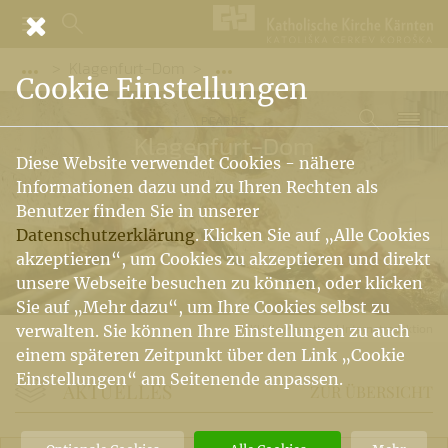
Klagenfurt-Dom
Vorige Elemente der Breadcrumb anzeigen
Folgende Elemente der Bread
Cookie Einstellungen
PFARRE
Klagenfurt-Dom
Diese Website verwendet Cookies - nähere
Informationen dazu und zu Ihren Rechten als
Benutzer finden Sie in unserer
Datenschutzerklärung
. Klicken Sie auf „Alle Cookies
akzeptieren“, um Cookies zu akzeptieren und direkt
unsere Webseite besuchen zu können, oder klicken
Sie auf „Mehr dazu“, um Ihre Cookies selbst zu
KH Kronawetter / Internetredaktion
verwalten. Sie können Ihre Einstellungen zu auch
einem späteren Zeitpunkt über den Link „Cookie
Einstellungen“ am Seitenende anpassen.
AKTUELLES
ZUR ÜBERSICHT