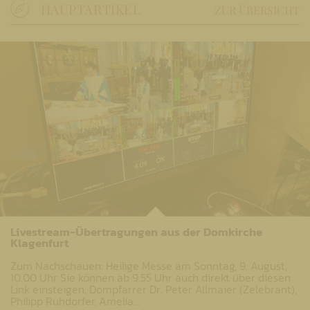
HAUPTARTIKEL
ZUR ÜBERSICHT
Livestream-Übertragungen aus der Domkirche
Klagenfurt
Zum Nachschauen: Heilige Messe am Sonntag, 9. August,
10.00 Uhr Sie können ab 9.55 Uhr auch direkt über diesen
Link einsteigen. Dompfarrer Dr. Peter Allmaier (Zelebrant),
Philipp Ruhdorfer, Amelia…