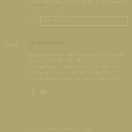
"in Ihrer Nähe" über die Kartenfunktion der Website auf
einfache Weise finden.
In meiner Nähe
Social Media
Die Internetredaktion der Katholische Kirche Kärnten
ist auch auf Social-Media-Plattformen vertreten.
Besuchen Sie uns auf unserem Youtube-Videokanal,
auf unserer Facebookseite oder abonnieren Sie
unseren Newsfeeds via Twitter-Nachrichtendienst.
Unsere Facebookseite
Unser Youtubekanal
© 2026 katholische kirche kärnten