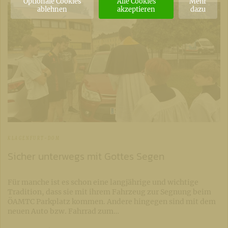
Optionale Cookies
Alle Cookies
Mehr
ablehnen
akzeptieren
dazu
KLAGENFURT-DOM
Sicher unterwegs mit Gottes Segen
Für manche ist es schon eine langjährige und wichtige
Tradition, dass sie mit ihrem Fahrzeug zur Segnung beim
ÖAMTC Parkplatz kommen. Andere hingegen sind mit dem
neuen Auto bzw. Fahrrad zum…