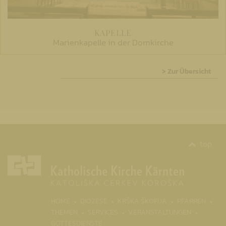
KAPELLE
Marienkapelle in der Domkirche
> Zur Übersicht
top
(CURR
HOME
DIÖZESE
KRŠKA ŠKOFIJA
PFARREN
THEMEN
SERVICES
VERANSTALTUNGEN
GOTTESDIENSTE