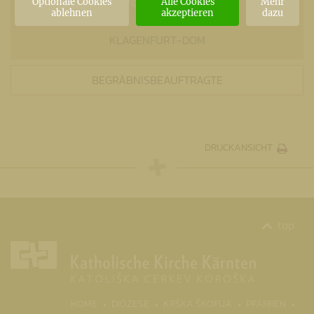
Optionale Cookies
Alle Cookies
Mehr
ablehnen
akzeptieren
dazu
KLAGENFURT-DOM
BEGRÄBNISBEAUFTRAGTE
DRUCKANSICHT
top
HOME
DIÖZESE
KRŠKA ŠKOFIJA
PFARREN