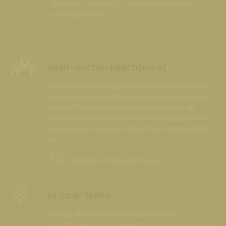
THEMEN
SERVICES
VERANSTALTUNGEN
GOTTESDIENSTE
kath-kirche-kaernten.at
Das offizielle Internetportal der Katholischen Kirche
Kärnten informiert täglich aktuell über Neuigkeiten
aus den Pfarren und Organisationseinheiten der
Diözese Gurk, bietet konkrete Hilfestellungen für ein
Leben aus dem Glauben und lädt zur Kommunikation
ein.
info@
kath-kirche-kaernten.at
In Ihrer Nähe
Kirchen, Pfarrämter und andere kirchliche
Einrichtungen wurden geografisch verortet. So können