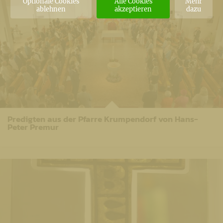
Optionale Cookies
Alle Cookies
Mehr
ablehnen
akzeptieren
dazu
Predigten aus der Pfarre Krumpendorf von Hans-
Peter Premur