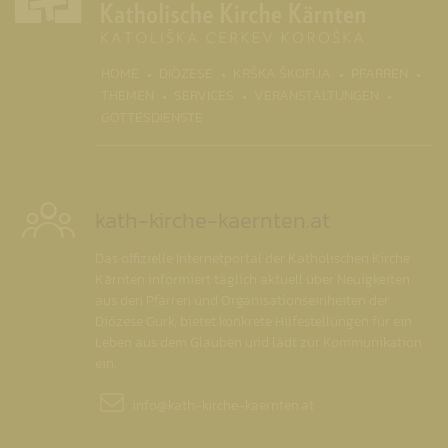
(CURR
HOME
DIÖZESE
KRŠKA ŠKOFIJA
PFARREN
THEMEN
SERVICES
VERANSTALTUNGEN
GOTTESDIENSTE
kath-kirche-kaernten.at
Das offizielle Internetportal der Katholischen Kirche
Kärnten informiert täglich aktuell über Neuigkeiten
aus den Pfarren und Organisationseinheiten der
Diözese Gurk, bietet konkrete Hilfestellungen für ein
Leben aus dem Glauben und lädt zur Kommunikation
ein.
info@
kath-kirche-kaernten.at