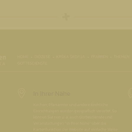
(CURRENT)
HOME
DIÖZESE
KRŠKA ŠKOFIJA
PFARREN
THEMEN
GOTTESDIENSTE
In Ihrer Nähe
Kirchen, Pfarrämter und andere kirchliche
Einrichtungen wurden geografisch verortet. So
können Sie nun u. a. auch Gottesdienste und
Veranstaltungen "in Ihrer Nähe" über die
Kartenfunktion der Website auf einfache Weise