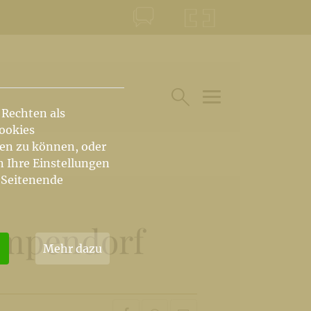
KONTAKT
KRŠKA ŠKOFIJA
 Rechten als
HAUPTARTIKEL UN
SUCHE IM BEREICH
Cookies
hen zu können, oder
n Ihre Einstellungen
 Seitenende
umpendorf
Mehr dazu