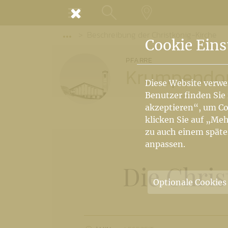
MENÜ
Beschreibung der Christkönig-Kirche
SUCHE
LANDKARTE
Vorige Elemente der Breadcrumb anzeige
Cookie Eins
PFARRE
Krumpendo
Diese Website verwe
Benutzer finden Sie
akzeptieren“, um Co
klicken Sie auf „Meh
zu auch einem späte
anpassen.
Die Chri
Optionale Cookies