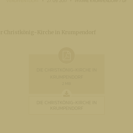
VERÖFFENTLICHT
27. 09. 2017
PFARRE KRUMPENDORF / GF
r Christkönig-Kirche in Krumpendorf
DIE CHRISTKÖNIG-KIRCHE IN
KRUMPENDORF
2 MB
DIE CHRISTKÖNIG-KIRCHE IN
KRUMPENDORF