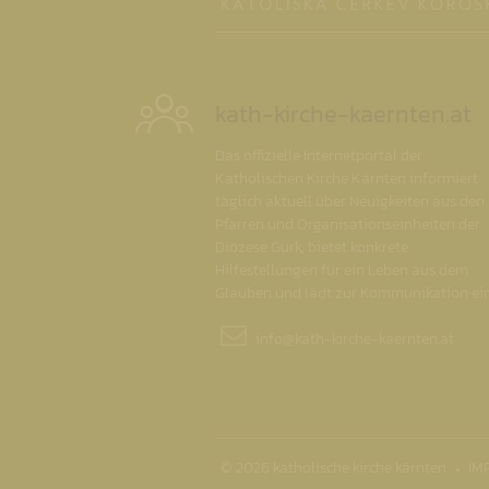
kath-kirche-kaernten.at
Das offizielle Internetportal der
Katholischen Kirche Kärnten informiert
täglich aktuell über Neuigkeiten aus den
Pfarren und Organisationseinheiten der
Diözese Gurk, bietet konkrete
Hilfestellungen für ein Leben aus dem
Glauben und lädt zur Kommunikation ein
info@
kath-kirche-kaernten.at
© 2026 katholische kirche kärnten
IM