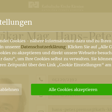
tellungen
vikar Mag. Hans-Pet
ndet Cookies - nähere Informationen dazu und zu Ihren
 in unserer
Datenschutzerklärung
. Klicken Sie auf „Alle 
okies zu akzeptieren und direkt unsere Webseite besuc
r dazu“, um Ihre Cookies selbst zu verwalten. Sie könne
ren Zeitpunkt über den Link „Cookie Einstellungen“ am
04229/2392
 ablehnen
Alle Cookies akzeptieren
0664/3947110
hans-peter.premur@kath-ki