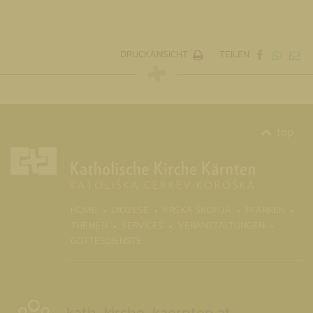
DRUCKANSICHT
TEILEN
top
(CURR
HOME
DIÖZESE
KRŠKA ŠKOFIJA
PFARREN
THEMEN
SERVICES
VERANSTALTUNGEN
GOTTESDIENSTE
kath-kirche-kaernten.at