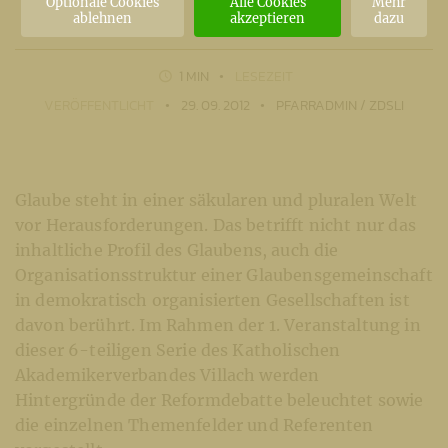
Optionale Cookies
Alle Cookies
Mehr
ablehnen
akzeptieren
dazu
1 MIN
LESEZEIT
VERÖFFENTLICHT
29. 09. 2012
PFARRADMIN / ZDSLI
Glaube steht in einer säkularen und pluralen Welt
vor Herausforderungen. Das betrifft nicht nur das
inhaltliche Profil des Glaubens, auch die
Organisationsstruktur einer Glaubensgemeinschaft
in demokratisch organisierten Gesellschaften ist
davon berührt. Im Rahmen der 1. Veranstaltung in
dieser 6-teiligen Serie des Katholischen
Akademikerverbandes Villach werden
Hintergründe der Reformdebatte beleuchtet sowie
die einzelnen Themenfelder und Referenten