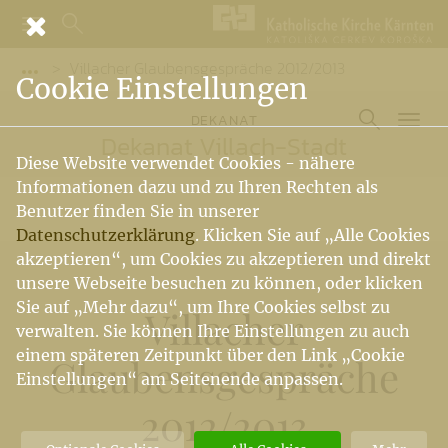
Villacher Glaubensgespräche 2012/2013
Vorige Elemente der Breadcrumb anzeigen
Cookie Einstellungen
DEKANAT
Dekanat Villach-Stadt
Diese Website verwendet Cookies - nähere
Informationen dazu und zu Ihren Rechten als
Benutzer finden Sie in unserer
Datenschutzerklärung
. Klicken Sie auf „Alle Cookies
akzeptieren“, um Cookies zu akzeptieren und direkt
unsere Webseite besuchen zu können, oder klicken
Sie auf „Mehr dazu“, um Ihre Cookies selbst zu
Villacher
verwalten. Sie können Ihre Einstellungen zu auch
einem späteren Zeitpunkt über den Link „Cookie
Glaubensgespräche
Einstellungen“ am Seitenende anpassen.
2012
/
2013