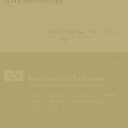
15.30 h
Stiftshof Viktring
DRUCKANSICHT
TEILEN
top
(CURR
HOME
DIÖZESE
KRŠKA ŠKOFIJA
PFARREN
THEMEN
SERVICES
VERANSTALTUNGEN
GOTTESDIENSTE