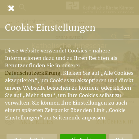
Katholische Jungschar
Vorige Elemente der Breadcrumb anzeigen
Folgende Elemente der 
Cookie Einstellungen
ORGANISATION
Katholische Jungschar
Diese Website verwendet Cookies - nähere
Informationen dazu und zu Ihren Rechten als
Benutzer finden Sie in unserer
Datenschutzerklärung
. Klicken Sie auf „Alle Cookies
akzeptieren“, um Cookies zu akzeptieren und direkt
unsere Webseite besuchen zu können, oder klicken
Sie auf „Mehr dazu“, um Ihre Cookies selbst zu
© Foto:jungeKirche
verwalten. Sie können Ihre Einstellungen zu auch
einem späteren Zeitpunkt über den Link „Cookie
Einstellungen“ am Seitenende anpassen.
AKTUELLES
ZUR ÜBERSICHT