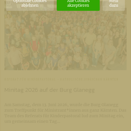
Optionale Cookies
Alle Cookies
Mehr
ablehnen
akzeptieren
dazu
REFERAT FÜR KINDERPASTORAL - KATHOLISCHE JUNGSCHAR KÄRNTEN
Minitag 2026 auf der Burg Glanegg
Am Samstag, dem 13. Juni 2026, wurde die Burg Glanegg
zum Treffpunkt für Ministrant*innen aus ganz Kärnten. Das
Team des Referats für Kinderpastoral lud zum Minitag ein,
um gemeinsam einen Tag…