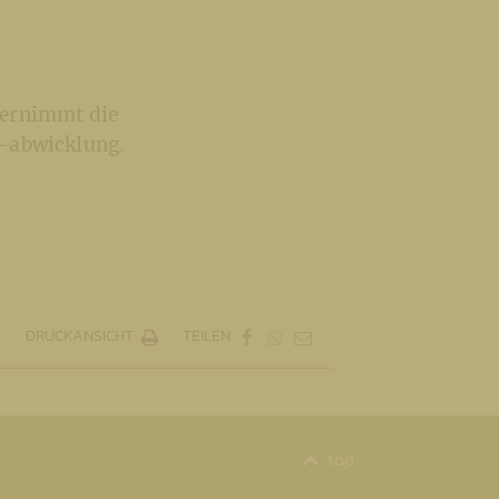
bernimmt die
 –abwicklung.
DRUCKANSICHT
TEILEN
top