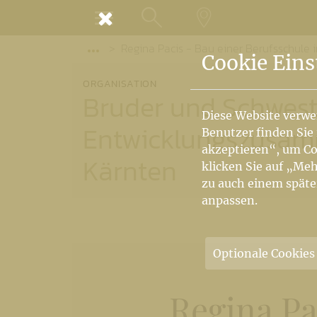
MENÜ
Regina Pacis - Bau einer Berufsschule 
SUCHE
LANDKARTE
Vorige Elemente der Breadcrumb anzeige
Cookie Eins
ORGANISATION
Bruder und Schweste
Diese Website verwe
Entwicklungszusamm
Benutzer finden Sie
akzeptieren“, um Co
Kärnten
klicken Sie auf „Meh
zu auch einem späte
anpassen.
Optionale Cookies
Regina Pa