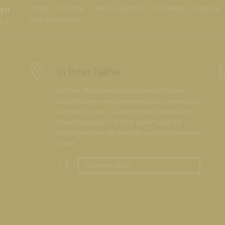
(CURRENT)
HOME
DIÖZESE
KRŠKA ŠKOFIJA
PFARREN
THEMEN
GOTTESDIENSTE
In Ihrer Nähe
Kirchen, Pfarrämter und andere kirchliche
Einrichtungen wurden geografisch verortet. So
können Sie nun u. a. auch Gottesdienste und
Veranstaltungen "in Ihrer Nähe" über die
Kartenfunktion der Website auf einfache Weise
finden.
.
In meiner Nähe