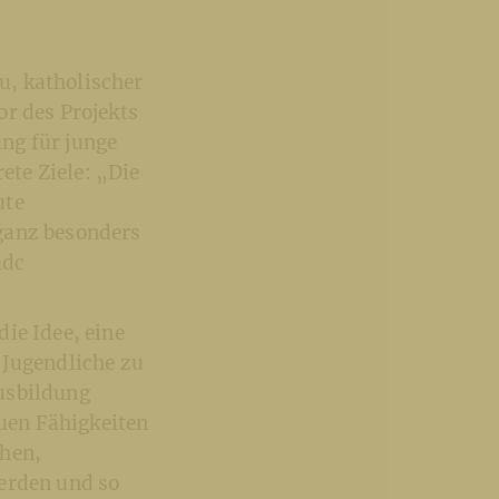
u, katholischer
or des Projekts
ng für junge
te Ziele: „Die
ute
ganz besonders
ädc
die Idee, eine
 Jugendliche zu
usbildung
uen Fähigkeiten
chen,
werden und so