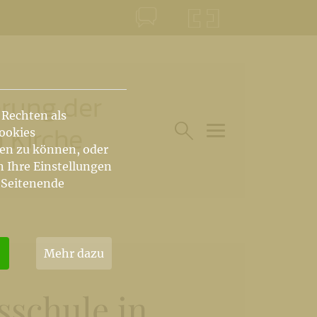
KONTAKT
KRŠKA ŠKOFIJA
erung der
 Rechten als
 Kirche
Cookies
hen zu können, oder
HAUPTARTIKEL UN
SUCHE IM BEREICH
n Ihre Einstellungen
 Seitenende
Mehr dazu
sschule in