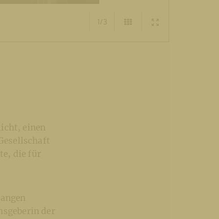
1/3
icht, einen
Gesellschaft
e, die für
langen
sgeberin der