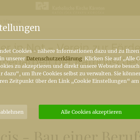
in Mityana
n
tellungen
r in Not - Verein zur Förd
ndet Cookies - nähere Informationen dazu und zu Ihren
enarbeit der Katholischen
 in unserer
Datenschutzerklärung
. Klicken Sie auf „Alle 
okies zu akzeptieren und direkt unsere Webseite besuc
r dazu“, um Ihre Cookies selbst zu verwalten. Sie könne
ren Zeitpunkt über den Link „Cookie Einstellungen“ am
 ablehnen
Alle Cookies akzeptieren
cis - Bau einer Beruf