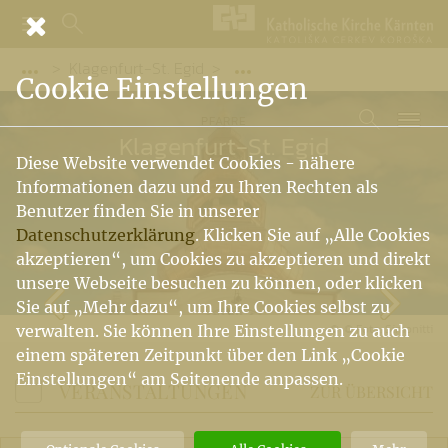
Klagenfurt-St. Egid
Vorige Elemente der Breadcrumb anzeigen
Folgende Elemente der Br
Cookie Einstellungen
PFARRE
Klagenfurt-St. Egid
Diese Website verwendet Cookies - nähere
Informationen dazu und zu Ihren Rechten als
Benutzer finden Sie in unserer
Datenschutzerklärung
. Klicken Sie auf „Alle Cookies
akzeptieren“, um Cookies zu akzeptieren und direkt
unsere Webseite besuchen zu können, oder klicken
Sie auf „Mehr dazu“, um Ihre Cookies selbst zu
© Foto: Simonitti
verwalten. Sie können Ihre Einstellungen zu auch
einem späteren Zeitpunkt über den Link „Cookie
Einstellungen“ am Seitenende anpassen.
VERANSTALTUNGEN
ZUR ÜBERSICHT