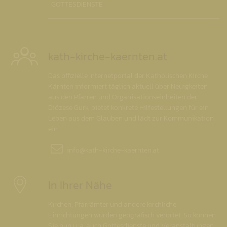
GOTTESDIENSTE
kath-kirche-kaernten.at
Das offizielle Internetportal der Katholischen Kirche
Kärnten informiert täglich aktuell über Neuigkeiten
aus den Pfarren und Organisationseinheiten der
Diözese Gurk, bietet konkrete Hilfestellungen für ein
Leben aus dem Glauben und lädt zur Kommunikation
ein.
info@
kath-kirche-kaernten.at
In Ihrer Nähe
Kirchen, Pfarrämter und andere kirchliche
Einrichtungen wurden geografisch verortet. So können
Sie nun u. a. auch Gottesdienste und Veranstaltungen