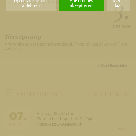
3.
Optionale Cookies
Alle Cookies
Mehr
KLAGENFURT AM WÖRTHERSEE
ablehnen
akzeptieren
dazu
OKT
2026
Tiersegnung
Am Vorabend des Gedenktages des hl. Franz von Assisi werden Tiere
vor der…
> Zur Übersicht
GOTTESDIENSTE
ZUR ÜBERSICHT
07.
Freitag,
18.00 Uhr
Pfarrkirche Klagenfurt-St. Egid
08.26
HERZ-JESU-ANDACHT