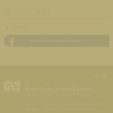
SOCIAL MEDIA
facebook
Besuchen Sie uns auf Facebook >>
top
(CURR
HOME
DIÖZESE
KRŠKA ŠKOFIJA
PFARREN
THEMEN
SERVICES
VERANSTALTUNGEN