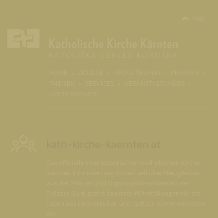
top
(CURR
HOME
DIÖZESE
KRŠKA ŠKOFIJA
PFARREN
THEMEN
SERVICES
VERANSTALTUNGEN
GOTTESDIENSTE
kath-kirche-kaernten.at
Das offizielle Internetportal der Katholischen Kirche
Kärnten informiert täglich aktuell über Neuigkeiten
aus den Pfarren und Organisationseinheiten der
Diözese Gurk, bietet konkrete Hilfestellungen für ein
Leben aus dem Glauben und lädt zur Kommunikation
ein.