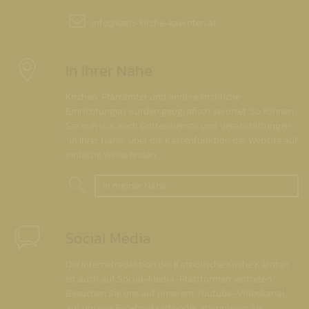
info@
kath-kirche-kaernten.at
In Ihrer Nähe
Kirchen, Pfarrämter und andere kirchliche
Einrichtungen wurden geografisch verortet. So können
Sie nun u. a. auch Gottesdienste und Veranstaltungen
"in Ihrer Nähe" über die Kartenfunktion der Website auf
einfache Weise finden.
In meiner Nähe
Social Media
Die Internetredaktion der Katholische Kirche Kärnten
ist auch auf Social-Media-Plattformen vertreten.
Besuchen Sie uns auf unserem Youtube-Videokanal,
auf unserer Facebookseite oder abonnieren Sie