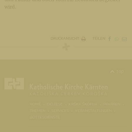
wird.
DRUCKANSICHT
TEILEN
top
(CURR
HOME
DIÖZESE
KRŠKA ŠKOFIJA
PFARREN
THEMEN
SERVICES
VERANSTALTUNGEN
GOTTESDIENSTE