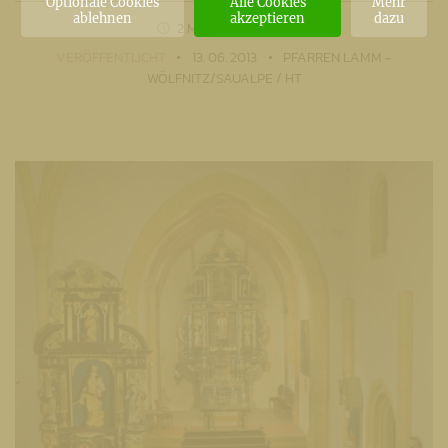
Optionale Cookies
Alle Cookies
Mehr
ablehnen
akzeptieren
dazu
2 MIN
LESEZEIT
VERÖFFENTLICHT
13. 06. 2013
PFARREN LAMM -
WÖLFNITZ/SAUALPE / HT