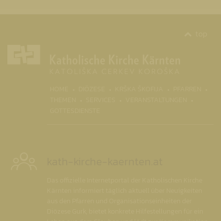
top
(CURR
HOME
DIÖZESE
KRŠKA ŠKOFIJA
PFARREN
THEMEN
SERVICES
VERANSTALTUNGEN
GOTTESDIENSTE
kath-kirche-kaernten.at
Das offizielle Internetportal der Katholischen Kirche
Kärnten informiert täglich aktuell über Neuigkeiten
aus den Pfarren und Organisationseinheiten der
Diözese Gurk, bietet konkrete Hilfestellungen für ein