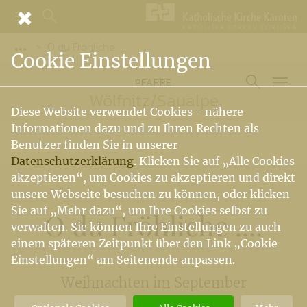
O du Fröhliche ....
Vorige Elemente der Breadcrumb anzeigen
Cookie Einstellungen
PFARRE
Wölfnitz
/
Saualpe
Diese Website verwendet Cookies - nähere
Informationen dazu und zu Ihren Rechten als
Benutzer finden Sie in unserer
Datenschutzerklärung
. Klicken Sie auf „Alle Cookies
akzeptieren“, um Cookies zu akzeptieren und direkt
unsere Webseite besuchen zu können, oder klicken
Sie auf „Mehr dazu“, um Ihre Cookies selbst zu
O du Fröhliche ....
verwalten. Sie können Ihre Einstellungen zu auch
einem späteren Zeitpunkt über den Link „Cookie
Einstellungen“ am Seitenende anpassen.
Weihnachten im September