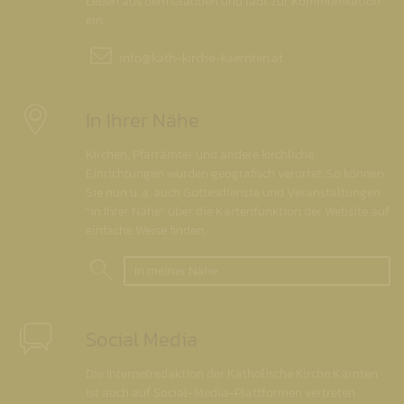
Leben aus dem Glauben und lädt zur Kommunikation
ein.
info@
kath-kirche-kaernten.at
In Ihrer Nähe
Kirchen, Pfarrämter und andere kirchliche
Einrichtungen wurden geografisch verortet. So können
Sie nun u. a. auch Gottesdienste und Veranstaltungen
"in Ihrer Nähe" über die Kartenfunktion der Website auf
einfache Weise finden.
In meiner Nähe
Social Media
Die Internetredaktion der Katholische Kirche Kärnten
ist auch auf Social-Media-Plattformen vertreten.