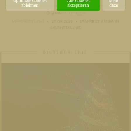
Optionale Cookies
Alle Cookies
Mehr
ablehnen
akzeptieren
dazu
3 MIN
LESEZEIT
VERÖFFENTLICHT
27. 09. 2025
PFARRE ST. ANDRÄ IM
LAVANTTAL / GS