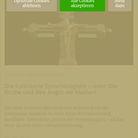
Optionale Cookies
Alle Cookies
Mehr
ablehnen
akzeptieren
dazu
DEKANAT ST. ANDRÄ IM LAVANTTAL
Die kultivierte Sprachlosigkeit – oder: Die
Kirche und ihre Angst vor Klarheit
Die Welt befindet sich nicht nur in einer Krise der
Ereignisse, sondern in einer Krise der Einordnung.
Konflikte, Umbrüche, politische Verwerfungen – all das
wäre an sich schon Herausforderung…
07. 04. 2026