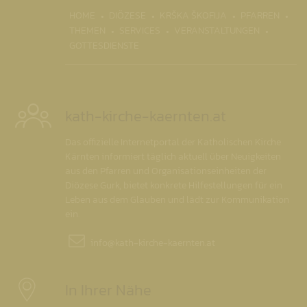
(CURR
HOME
DIÖZESE
KRŠKA ŠKOFIJA
PFARREN
THEMEN
SERVICES
VERANSTALTUNGEN
GOTTESDIENSTE
kath-kirche-kaernten.at
Das offizielle Internetportal der Katholischen Kirche
Kärnten informiert täglich aktuell über Neuigkeiten
aus den Pfarren und Organisationseinheiten der
Diözese Gurk, bietet konkrete Hilfestellungen für ein
Leben aus dem Glauben und lädt zur Kommunikation
ein.
info@
kath-kirche-kaernten.at
In Ihrer Nähe