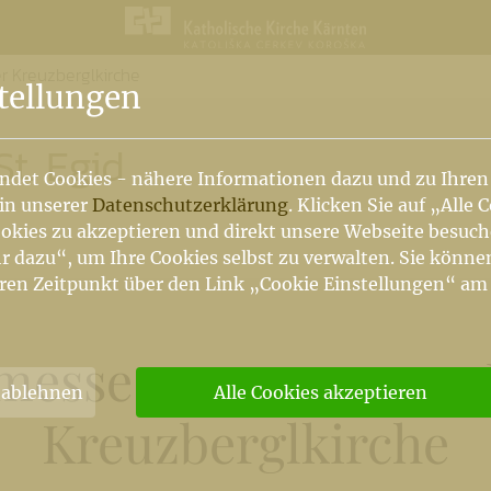
r Kreuzberglkirche
n
tellungen
t. Egid
ndet Cookies - nähere Informationen dazu und zu Ihren
 in unserer
Datenschutzerklärung
. Klicken Sie auf „Alle 
okies zu akzeptieren und direkt unsere Webseite besuc
r dazu“, um Ihre Cookies selbst zu verwalten. Sie könne
ren Zeitpunkt über den Link „Cookie Einstellungen“ am
esse am 11.3. um 19 
 ablehnen
Alle Cookies akzeptieren
Kreuzberglkirche