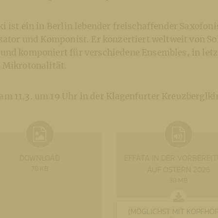
 ist ein in Berlin lebender freischaffender Saxofonis
isator und Komponist. Er konzertiert weltweit von So
nd komponiert für verschiedene Ensembles, in letz
Mikrotonalität.
m 11.3. um 19 Uhr in der Klagenfurter Kreuzberglki
DOWNLOAD
EFFATA IN DER VORBEREI
78 KB
AUF OSTERN 2026
38 MB
(MÖGLICHST MIT KOPFHÖ