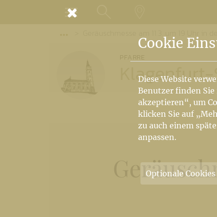
MENÜ
Geräuschmesse am 11.3. um 19 Uhr in de
SUCHE
LANDKARTE
Vorige Elemente der Breadcrumb anzeige
Cookie Eins
PFARRE
Klagenfurt-S
Diese Website verwe
Benutzer finden Sie
akzeptieren“, um Co
klicken Sie auf „Meh
zu auch einem späte
anpassen.
Geräuschm
Optionale Cookies