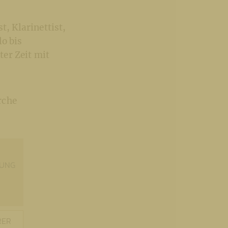
t, Klarinettist,
lo bis
ter Zeit mit
rche
TUNG
RER