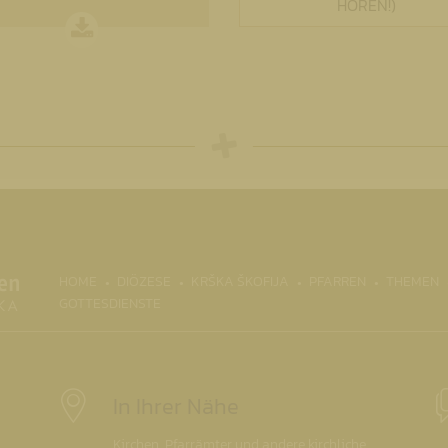
HÖREN!)
(CURRENT)
HOME
DIÖZESE
KRŠKA ŠKOFIJA
PFARREN
THEMEN
GOTTESDIENSTE
In Ihrer Nähe
Kirchen, Pfarrämter und andere kirchliche