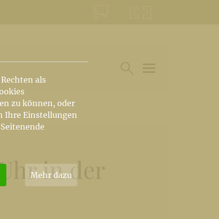
KONTAKT
KRŠKA ŠKOFIJA
 Rechten als
HAUPTARTIKEL UN
SUCHE IM BEREICH
Cookies
hen zu können, oder
n Ihre Einstellungen
 Seitenende
Uhr in der
Mehr dazu