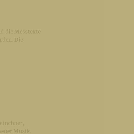
nd die Messtexte
rden. Die
lmünchner,
neuer Musik.