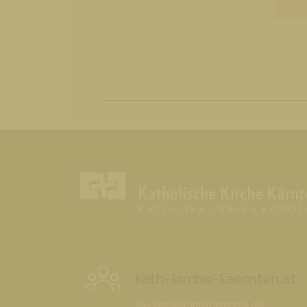
kath-kirche-kaernten.at
Das offizielle Internetportal der