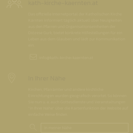
kath-kirche-kaernten.at
Das offizielle Internetportal der Katholischen Kirche
Kärnten informiert täglich aktuell über Neuigkeiten
aus den Pfarren und Organisationseinheiten der
Diözese Gurk, bietet konkrete Hilfestellungen für ein
Leben aus dem Glauben und lädt zur Kommunikation
ein.
info@
kath-kirche-kaernten.at
In Ihrer Nähe
Kirchen, Pfarrämter und andere kirchliche
Einrichtungen wurden geografisch verortet. So können
Sie nun u. a. auch Gottesdienste und Veranstaltungen
"in Ihrer Nähe" über die Kartenfunktion der Website auf
einfache Weise finden.
In meiner Nähe