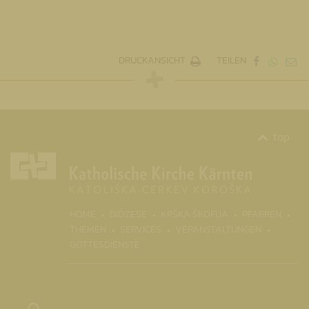
DRUCKANSICHT
TEILEN
top
(CURR
HOME
DIÖZESE
KRŠKA ŠKOFIJA
PFARREN
THEMEN
SERVICES
VERANSTALTUNGEN
GOTTESDIENSTE