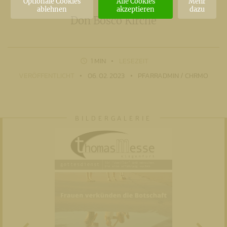
Optionale Cookies
Alle Cookies
Mehr
ablehnen
akzeptieren
dazu
Don Bosco Kirche
1 MIN
LESEZEIT
VERÖFFENTLICHT
06. 02. 2023
PFARRADMIN / CHRMO