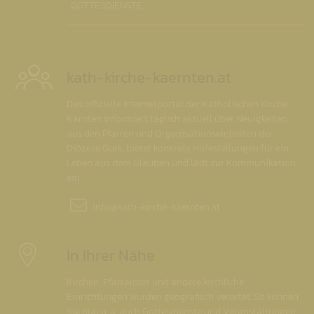
GOTTESDIENSTE
kath-kirche-kaernten.at
Das offizielle Internetportal der Katholischen Kirche
Kärnten informiert täglich aktuell über Neuigkeiten
aus den Pfarren und Organisationseinheiten der
Diözese Gurk, bietet konkrete Hilfestellungen für ein
Leben aus dem Glauben und lädt zur Kommunikation
ein.
info@
kath-kirche-kaernten.at
In Ihrer Nähe
Kirchen, Pfarrämter und andere kirchliche
Einrichtungen wurden geografisch verortet. So können
Sie nun u. a. auch Gottesdienste und Veranstaltungen