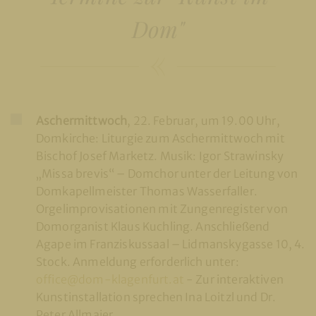
Dom"
Aschermittwoch
, 22. Februar, um 19.00 Uhr,
Domkirche: Liturgie zum Aschermittwoch mit
Bischof Josef Marketz. Musik: Igor Strawinsky
„Missa brevis“ – Domchor unter der Leitung von
Domkapellmeister Thomas Wasserfaller.
Orgelimprovisationen mit Zungenregister von
Domorganist Klaus Kuchling. Anschließend
Agape im Franziskussaal – Lidmanskygasse 10, 4.
Stock. Anmeldung erforderlich unter:
office@dom-klagenfurt.at
- Zur interaktiven
Kunstinstallation sprechen Ina Loitzl und Dr.
Peter Allmaier