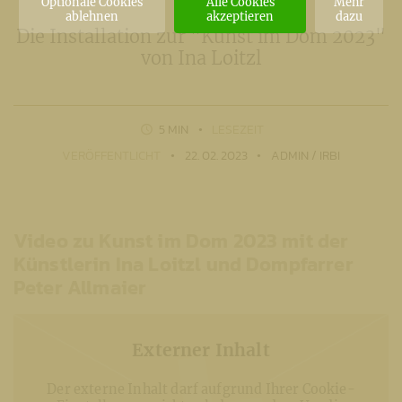
Optionale Cookies
Alle Cookies
Mehr
ablehnen
akzeptieren
dazu
Die Installation zur "Kunst im Dom 2023"
von Ina Loitzl
5 MIN
LESEZEIT
VERÖFFENTLICHT
22. 02. 2023
ADMIN / IRBI
Video zu Kunst im Dom 2023 mit der
Künstlerin Ina Loitzl und Dompfarrer
Peter Allmaier
Externer Inhalt
Der externe Inhalt darf aufgrund Ihrer Cookie-