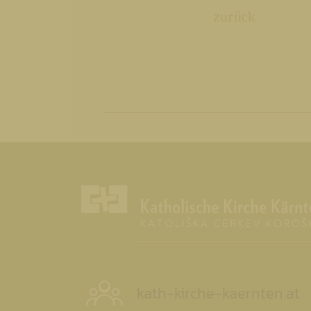
zurück
kath-kirche-kaernten.at