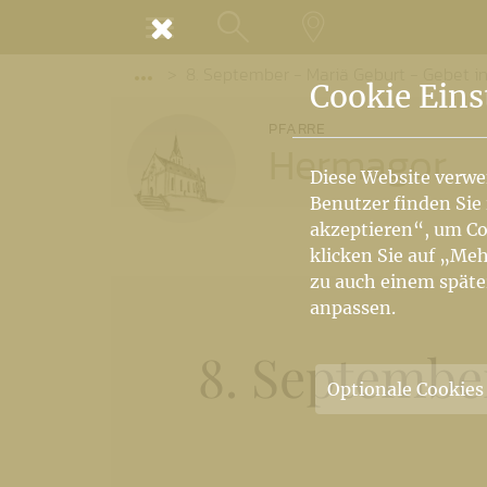
MENÜ
8. September - Mariä Geburt - Gebet i
SUCHE
LANDKARTE
Vorige Elemente der Breadcrumb anzeige
Cookie Eins
PFARRE
Hermagor
Diese Website verwe
Benutzer finden Sie
akzeptieren“, um Co
klicken Sie auf „Meh
zu auch einem späte
anpassen.
8. Septembe
Optionale Cookies