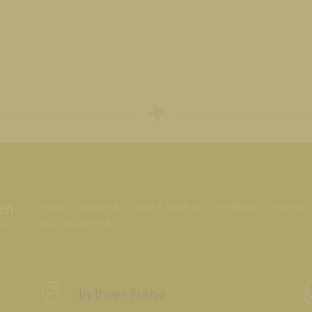
(CURRENT)
HOME
DIÖZESE
KRŠKA ŠKOFIJA
PFARREN
THEMEN
GOTTESDIENSTE
In Ihrer Nähe