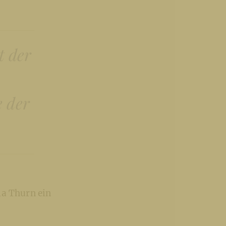
t der
e der
ia Thurn ein