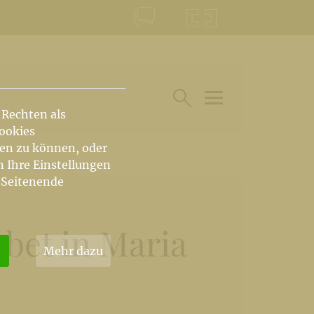
KONTAKT
KRŠKA ŠKOFIJA
 Rechten als
HAUPTARTIKEL UN
SUCHE IM BEREICH
Cookies
hen zu können, oder
n Ihre Einstellungen
 Seitenende
bet in Maria
Mehr dazu