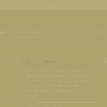
(CURRENT)
HOME
DIÖZESE
KRŠKA ŠKOFIJA
PFARREN
THEMEN
GOTTESDIENSTE
In Ihrer Nähe
Kirchen, Pfarrämter und andere kirchliche
Einrichtungen wurden geografisch verortet. So
können Sie nun u. a. auch Gottesdienste und
Veranstaltungen "in Ihrer Nähe" über die
Kartenfunktion der Website auf einfache Weise
finden.
.
In meiner Nähe