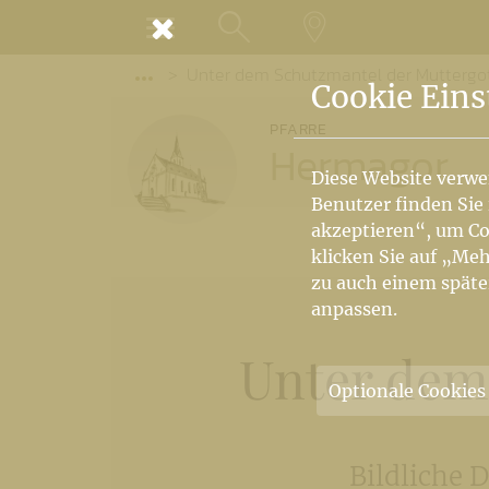
MENÜ
Unter dem Schutzmantel der Muttergo
SUCHE
LANDKARTE
Vorige Elemente der Breadcrumb anzeige
Cookie Eins
PFARRE
Hermagor
Diese Website verwe
Benutzer finden Sie
akzeptieren“, um Co
klicken Sie auf „Meh
zu auch einem späte
anpassen.
Unter dem
Optionale Cookies
Bildliche 