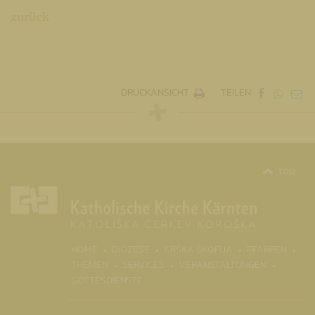
zurück
DRUCKANSICHT
TEILEN
top
(CURR
HOME
DIÖZESE
KRŠKA ŠKOFIJA
PFARREN
THEMEN
SERVICES
VERANSTALTUNGEN
GOTTESDIENSTE