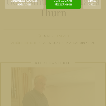
Gottesmutter in Maria
Optionale Cookies
Alle Cookies
Mehr
ablehnen
akzeptieren
dazu
Thurn
1 MIN
LESEZEIT
VERÖFFENTLICHT
29. 07. 2023
PFARRADMIN / ELZU