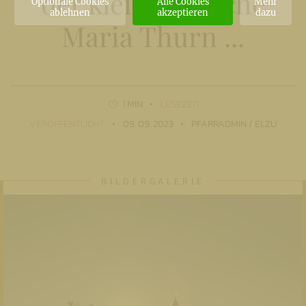
der kleinen Kirche
Optionale Cookies
Alle Cookies
Mehr
ablehnen
akzeptieren
dazu
Maria Thurn ...
1 MIN
LESEZEIT
VERÖFFENTLICHT
09. 09. 2023
PFARRADMIN / ELZU