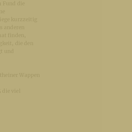
m Fund die
me
iege kurzzeitig
us anderen
mat finden,
keit, die den
gt und
ntheiner Wappen
die viel