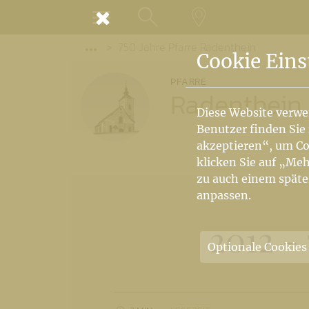
MENÜ
750 Jahre Pfarre Radenthein
SUCHE
LANDKARTE
Vorige Elemente der Breadcrumb anzeige
Cookie Eins
PFARRE
Radenthein
Diese Website verwe
Benutzer finden Sie
akzeptieren“, um Co
klicken Sie auf „Meh
zu auch einem späte
anpassen.
2012 -
Optionale Cookies