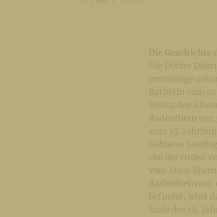
2 MIN
LESEZEIT
Die Geschichte 
Die Dörfer Döbr
erstmalige urku
Rathetin cum cap
Besitz des Klost
Radenthein von 
zum 15. Jahrhun
Gebietes beteilig
ehe der Orden vo
vom Staat übern
Radenthein mit 
befindet, wird 
Ende des 18. Jah