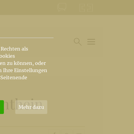
KONTAKT
KRŠKA ŠKOFIJA
 Rechten als
HAUPTARTIKEL UN
SUCHE IM BEREICH
Cookies
hen zu können, oder
n Ihre Einstellungen
 Seitenende
enthein
Mehr dazu