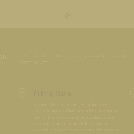
(CURRENT)
HOME
DIÖZESE
KRŠKA ŠKOFIJA
PFARREN
THEMEN
GOTTESDIENSTE
In Ihrer Nähe
Kirchen, Pfarrämter und andere kirchliche
Einrichtungen wurden geografisch verortet. So
können Sie nun u. a. auch Gottesdienste und
Veranstaltungen "in Ihrer Nähe" über die
Kartenfunktion der Website auf einfache Weise