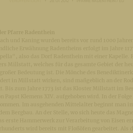
VERÖFFENTLICHT
28. 01. 2012
PFARRE RADENTHEIN / ED
der Pfarre Radenthein
iach und Kaning wurden bereits vor rund 1000 Jahren
ndliche Erwähnung Radentheins erfolgt im Jahre 117
ella", also das Dorf Radenthein mit einer Kapelle.
ers Millstatt, welches für das gesamte Gebiet der h
großer Bedeutung ist. Die Mönche des Benediktinerkl
dert in Millstatt wirken, sind maßgeblich an der Ro
t. Bis zum Jahre 1773 ist das Kloster Millstatt im Bes
n Papst Klemens XIV. aufgehoben wird. In der Folge 
ommen. Im ausgehenden Mittelalter beginnt man i
dem Bergbau. An der Stelle, wo sich heute das Magn
das erste Hammerwerk zur Verarbeitung von Eisen err
rhunderts wird bereits mit Floßöfen gearbeitet. Als 