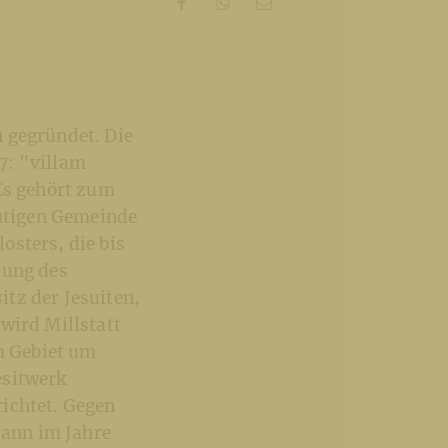
 gegründet. Die
7: "villam
 Es gehört zum
eutigen Gemeinde
osters, die bis
dung des
itz der Jesuiten,
wird Millstatt
m Gebiet um
esitwerk
ichtet. Gegen
dann im Jahre